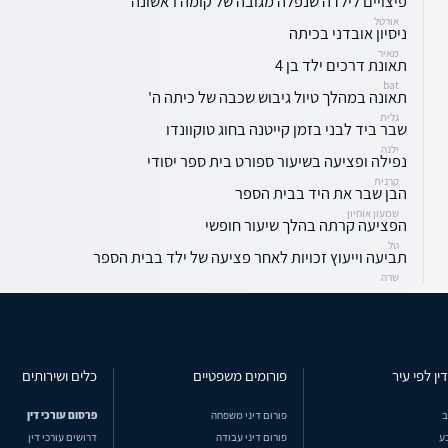
פיצויים לילדה שנפלה מגובה של קומה ראשונה
אורטל
ניסיון אובדני בכיתה
מאיר
תאונת דרכים ילד בן 4
bat
תאונה במהלך טיול גיבוש שכבה של כיתה ה'
גלית
שבר ביד לבני בזמן קייטנה בחוג טוקוונדו
ילנה
נפילה ופציעה בשיעור ספורט בית ספר יסודי
קרנית
הבן שבר את היד בבית הספר
שמעון אוחיון
הפציעה קרתה בהלך שיעור חופשי
טל
תביעה וייעוץ זכויות לאחר פציעה של ילד בבית הספר
שרה
ין לפי עיר
פורומים משפטיים
כלים ושירותים
ב
פורום דיני משפחה
פרסום עורכי דין
ע
פורום דיני עבודה
דרושים עורכי דין