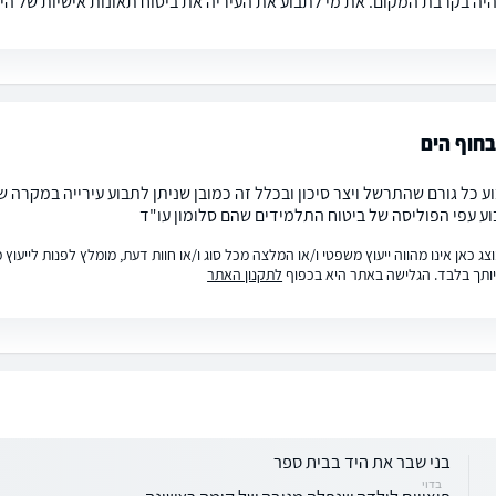
היה בקרבת המקום. את מי לתבוע את העיריה את ביטוח תאונות אישיות של ה
חוף הים
וע כל גורם שהתרשל ויצר סיכון ובכלל זה כמובן שניתן לתבוע עירייה במקר
ע עפי הפוליסה של ביטוח התלמידים שהם סלומון עו"ד
ג כאן אינו מהווה ייעוץ משפטי ו/או המלצה מכל סוג ו/או חוות דעת, מומלץ לפנות לייעו
ותך בלבד. הגלישה באתר היא בכפוף
לתקנון האתר
בני שבר את היד בבית ספר
בדוי