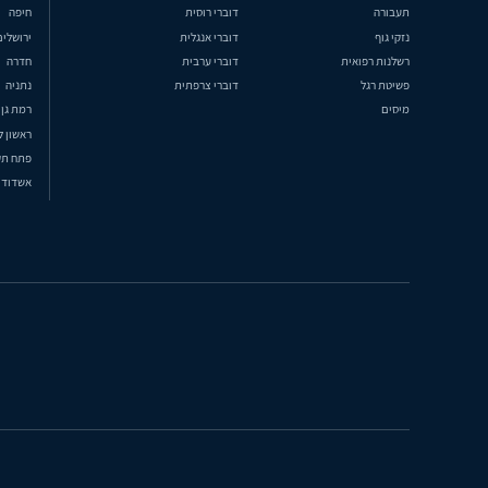
תעבורה
דוברי רוסית
חיפה
נזקי גוף
דוברי אנגלית
ירושלים
רשלנות רפואית
דוברי ערבית
חדרה
פשיטת רגל
דוברי צרפתית
נתניה
מיסים
רמת גן
ראשון ל
פתח תק
אשדוד