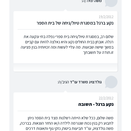
משה
שאל/ה:
19/2/2012
נקע ברגל במסגרת טיול/גיחה של בית הספר
שלום רב, במסגרת טיול/גיחה בית ספרי נפלה בתי ונקעה את
רגלה. אובחן בבית החולים נקע והיא נאלצה להיות עם קביים
במשך שישה שבועות. מה עליי לעשות ומה זכויותיה בגין פציעה
זו.תודה על תשובתך
גולדצויג משרד עו"ד
הגיב/ה:
22/2/2012
נקע ברגל - תשובה
משה שלום, ככל שלא הייתה רשלנות מצד בית הספר ניתן
לתבוע רק בגין נכות שנגרמה לילדה ו/או החזר הוצאות. בברכה,
משה גולדצויג, עו"ד תביעות ביטוח, נזקי גוף ותאונות דרכים