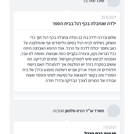
מיכל
שאל/ה:
29/4/2019
ילדה שנחבלה בכף רגל בבית הספר
שלום וברכה ילדה בת 12 נפלה ונחבלה בכף רגל תוך כדי
משחק. נשלחה לבית רגיל בסיום הלימודים אף שהתלוננה על
כאב וחוסר יכולת ללכת על הרגל. אצל הרופא האבחנה היתה
ככל הנראה נקע, ונעזרה בקביים כמה שבועות. ומשזה לא עבר,
הופנתה לביצוע סיטי למפרק הקרסול. מחכים לבדיקה. מה
עושים במקרה כזה? יש המלצות איך להתנהל? האם ביטוח
תלמידים זה תמיד או רק אם יש רשלנות (מפגע וכדו') של בית
הספר? ומה בקשר להוצאות על נסיעות לסיטי והפסד שעות
עבודה של ההורים לצורך הבדיקה וכדו'? תודה
משרד עו"ד רנרט-סלומון
הגיב/ה:
7/5/2019
פגיעה בכף הרגל