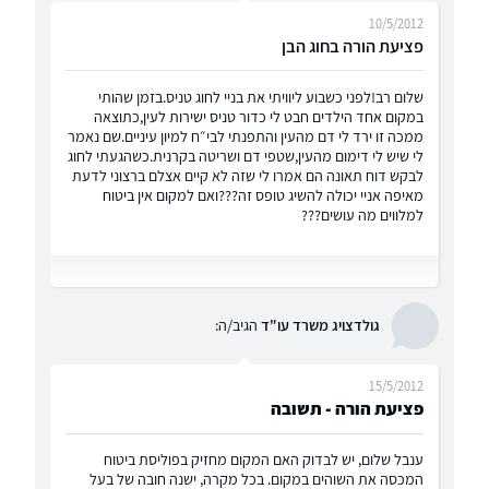
10/5/2012
פציעת הורה בחוג הבן
שלום רב!לפני כשבוע ליוויתי את בניי לחוג טניס.בזמן שהותי
במקום אחד הילדים חבט לי כדור טניס ישירות לעין,כתוצאה
ממכה זו ירד לי דם מהעין והתפנתי לבי״ח למיון עיניים.שם נאמר
לי שיש לי דימום מהעין,שטפי דם ושריטה בקרנית.כשהגעתי לחוג
לבקש דוח תאונה הם אמרו לי שזה לא קיים אצלם ברצוני לדעת
מאיפה אניי יכולה להשיג טופס זה???ואם למקום אין ביטוח
למלווים מה עושים???
גולדצויג משרד עו"ד
הגיב/ה:
15/5/2012
פציעת הורה - תשובה
ענבל שלום, יש לבדוק האם המקום מחזיק בפוליסת ביטוח
המכסה את השוהים במקום. בכל מקרה, ישנה חובה של בעל