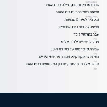
יואנה אבלשיי
שבר במרפק וניתוח, נפילה בבית הספר
הילה
פציעת ראש בהסעת בית הספר
רחלי גמליאל
גבס ביד למשך 3 שבועות
חן
פציעה של בתי ביום העצמאות
יאיר
שבר בקרסול לילד
שרון
פגיעה בשיניים ילד בן שלוש
סיוון
שבירת שן קדמית של בתי בת ה-10
לילך
בתי נפלה מקורקינט ושברה את שתי הידיים
דוד
נפילה של בתי מהמתקנים בגן השעשועים בבית הספר
דנה