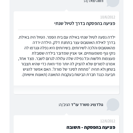
רוזה
שאל/ה:
10/6/2012
פציעה בהפסקה בדרך לטיול שנתי
ילדה נסעה לטיול שנתי באילת עם בית הספר. הטיול היה באילת.
בדרך לאילת האוטובוס עצר בתחנת דלק. הילדה ירדה
מהאוטובוס והלכה לשירותים. בשירותים היא נפלה ונגרמו לה
נזקי גוף משמעותיים. אני אציין שמדובר בילדה שסובלת
מעצמות חלשות וכל נפילה שלה עלולה לגרום לשבר. מצד אחד,
אמרנו למורים שלא להציק לה יותר מדי וזאת כדי שהיא תצבור
בטחון ולא תהיה "מתחת לסינר של מורה". האם אפשר להגיש
תביעה כנגד חברת הביטוח בעקבות התאונה (תאונות אישיות).
גולדצויג משרד עו"ד
הגיב/ה:
12/6/2012
פציעה בהפסקה - תשובה