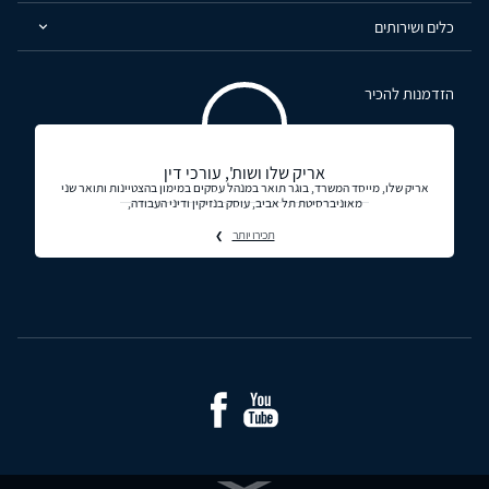
כלים ושירותים
הזדמנות להכיר
אריק שלו ושות', עורכי דין
אריק שלו, מייסד המשרד, בוגר תואר במנהל עסקים במימון בהצטיינות ותואר שני
מאוניברסיטת תל אביב, עוסק בנזיקין ודיני העבודה,
תכירו יותר