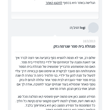
הגלישה באתר היא בכפוף
לתקנון האתר
logi
הגיב/ה:
18/3/2013
מנהלת בית ספר שגרמה נזק
שלום רב, אני לא מנסה להוציא כסף בתביעה אני רוצה לברר איך
אני דואגת ומגנה על זכויותיהם של ילדיי כתלמידיי בית ספר.
האם מה שמשתמע מדברייך שמעשיה של מנהלת בית הספר
והתנהלותה הם מעבר לביקורת או שיפוט ואם כן באיזה דרך עליי
לפעול על מנת להגן על ילדיי. בני תלמיד כיתה ה' נותרה לו שנה
בבית ספר יסודי העברתו לבית ספר אחר עלולה לגרום לו נזק
נוסף מאחר שממילא בעוד שנתיים יעבור לחטיבה..אודה לך אם
תנתב אותי בכיוון הנכון. תודה מראש
המידע המוצג כאן אינו מהווה ייעוץ משפטי ו/או המלצה מכל סוג
ו/או חוות דעת, מומלץ לפנות לייעוץ מקצועי טרם נקיטת כל הליך.
כל הסתמכות על המידע המוצג כאן היא באחריותך בלבד.
הגלישה באתר היא בכפוף
לתקנון האתר