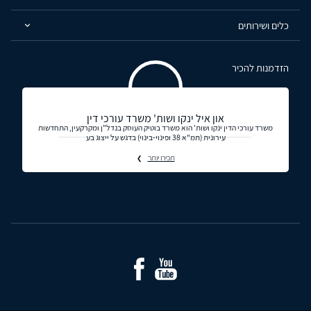
כלים ושירותים
הזדמנות להכיר
און איל ינקו ושות' משרד עורכי דין
משרד עורכי הדין ינקו ושות' הוא משרד בוטיק העוסק בנדל"ן ומקרקעין, התחדשות
עירונית (תמ"א 38 ופינוי-בינוי) בדגש על ייצוג בע
תכירו יותר