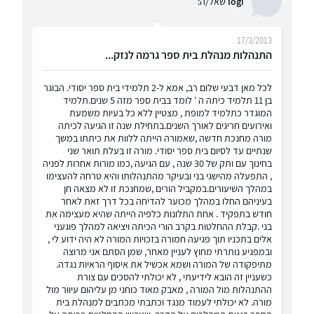
logi
שאל/ה:
17/3/2013
התנהלות מנהלת בית ספר גרמה לנזק...
לכל מאן דבעי שלום רב, אמא ל-2 תלמידי בית ספר יסודי. הבוגר
בן 11 תלמיד כיתה ה ' לומד בבית ספר מזה 5 שנים.תלמיד
המוגדר כתלמיד למופת , מצטיין ללא כל בעיות משמעת
ואירועים חריגים לאורך השנים.בתחילת שנה זו הגיעה לכיתה
מורה מחנכת חדשה ,שאמורה הייתה ללוות את כיתתו במשך
שנתיים עד לסיום בית ספר יסודי. מורה זו בעלת תואר שני
בחינוך עם ותק של 30 שנה , עם הגיעה ,כמו מורות אחרות לפניה
, התפעלה מהישגי בני ובעיקר מהתנהלותו והיא טרחה להעצימו
במהלך השיעורים.במקביל הורים ,שמחנכת זו לא מצאה חן
בעיניהם החלו במהלך מכוער להדיחה בכל דרך זאת לאחר
חודש בתפקיד . אחת התלונות כלפיה הייתה שהיא מעצימה את
בני .קבלת ההחלטות בקרב הורי הכיתה ויציאה למהלך פוגעני
אלים בתכניו תוך פגיעה חמורה בזכויות המורה לא היה ידוע לי ,
ובמפגיע נותרתי מחוץ לעניין מאחר, שמן הסתם אני מרוצה
מתיפקודה של המורה ושמא אכשיל את איסוף הראיות נגדה.
כשעניין זה הובא לידיעתי , לא יכולתי להסכים עם צורת
ההתנהלות מול המורה , מאבק מאוד כוחני מן עליהום עיוור מול
מורה. לא יכולתי לעמוד מנגד וכתבתי מכתבים למנהלת בית