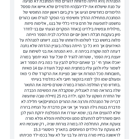
המנהלת (היא הייתה מדווחת להורים מתי המחנכת לא מגיעה
על מנת שישלחו את ילדיהם)היו תלמידים שלא איישו את ספסל
הלימודים כחודשיים הגיעו אך ורק ביום ראשון יומה החופשי של
המחנכת.מתחילת ההליך וחשיפתי בני הופקר לגורלו ואנו כהורים
נחשפנו לתופעות של חרם ונידוי כללי של בננו , אלימות פיזות
,מילולית ונפשית בילדינו (באחד המקרים הגעתי עם בני לחדר
מיון בעקבות חבלת ראש) יום יום ההליכה לבית הספר הייתה
מלווה בחשש כבד לשלומו ולרווחתו של בננו. דיווחנו למנהלת על
האירועים אך היא כל כך הייתה נעולה בעניין ההדחה שלא נתנה
דעתה למה שקורה בכיתה זו . היא הפנתה את בני לשיחות עם
יועצת בית הספר , שטרחה להגיד לו שכל עוד הוא יתמוך במורה
יאכלו אותך חי ' כך שאתם יכולים להבין עד כמה בית הספר דאג
לשמור עליו ולהגן עליו במחצית הוא קיבל תעודה עם 14 מאיות
,תשבוחות מכל המורות אני שוב מציינת את הרקורד שלו כי מאז
ומעולם שמו הלך לפניו בהקשר חיובי ולא כתלמיד בעייתי
.בחודש מרץ הוחלפה המורה במורה שטרם סיימה את התואר
שלה בהוראה מורה לאנגלית, שמקבלת את המשימה הכבדה
של החזרת השקט על הקנו .ילדה בת 25 (חיילת טובה שתעשה
דבריה של המנהלת ותרצה את ההורים הכוחניים)אני חלילה לא
מדברת בגנות גילה הצעיר אך אני אכן מדברת על הנחיה ברורה
שלא להעצים את בני, שמא יעוררו את המפלצת ירוקת העין לכן
היום משתדלים להתעלם ממנו ומיכולותיו והפלא ופלא מורה
צועקת אחת, התחלפה לה במורה צורחת שניה , רק שעכשיו היא
לא צועקת על הילדים המיוחסים. בתאריך היסטורי 15.3
לראשונה בחייו מורה צרחה על בני על לא עוול בכפו ילד מכיתתו