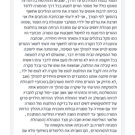
הספר בגנות המהלכים על הדרך, שגובשו ההחלטות בכיתה על
מאמץ כולל של מספר הורים למנוע בכל דרך מהמורה ללמד
בכיתה לרבות איומים על המורה את פירוט ההליכים אחשוף
בהמשך לפי הצורך , אני לא ידעתי שבכתיבת מכתבים אלו אני
חורצת את גורלם של ילדיי.מסתבר שמנהלת בית הספר ,שמזה
זמן מנהלת יחסים עכורים עם מחנכת הכיתה מצאה בתלונות
ההורים הזדמנות פז לחיסול חשבונות עם המורה. מכתביי היו
כמו מקל בגלגלים עבורה ומאחר והייתי היחידה , שכתבה
והתנגדה לכל הקורה היא טרחה לחשוף את זהותי לשאר ההורים
שינסו לגייס אותי למהלך ואף הוסיפה , שהזמינה אותי לישיבה
מול המפקחת הבית ספרית דבר , שמעולם לא קרה למעשה
בכל תקופה זו היא לא טרחה ולו פעם אחת לדבר עימי.ראשית
היא קיבלה את התלונה, שנושאת את שמו של בני ובכל מקרה
עליה היה לקבל את התלונות לגופו של מקרה לא לגופו של ילד ,
שנית סימנה אותנו כמתנגדים הראשיים והיחידים למהלך (אגב
,לא מדויק אך ההורים פחדו להיות מעורבים).במכתביי למנהלת
ולמפקחת התרעתי על שיקרה עם מהלך זה יתממש אחת
הההשלכות ,חזרתי והזהרתי שוב ושוב שבני יפול קורבן לחבריו
לכיתה (שבשלב זה לאחר התחלת תהליך ההדחה הילדים פרקו
עול לחלוטין)ושיש לשים דגש על בדיקת התלונות מול המורה
יחד עם שמירה על מסגרת גבולות ותוכנית עבודה.תהליך הדחת
המורה נמשך עד למחצית השנה לאחריו החליטה המחנכת ,
שלאור האלימות שהיא חובה הן מצד המנהלת (המנהלת
הפנתה למורה גב לא גיבתה אותה והקשתה על
עבודתה)וההורים , הם השביתו את הלימודים בשיתוף מלא עם