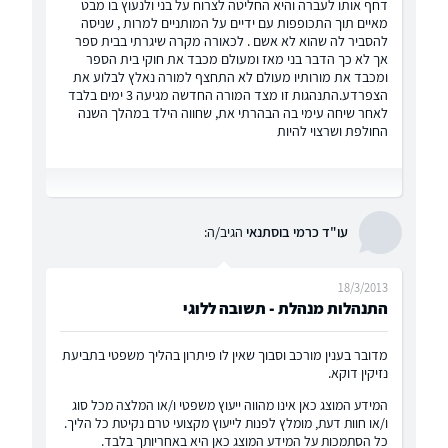
דחף אותו לעברה והיא החליטה לצרוח על בני ולנעוץ בו מבט
מאיים תוך התכופפות עם ידיים על המותניים למרות , שניסה
להסביר לה שהוא לא אשם . לכאורה מקרה שיגרתי בבית ספר
אך לא כך הדבר בני מאז ומעולם מכבד את חוקי בית הספר
ומכבד את מורותיו מעולם לא התחצף למורה נאלץ לבלוע את
הצפרדע.התנהגות זו מצד המורה החדשה מגיעה 3 ימים בלבד
לאחר שיחה עימי בה הבהרתי את, שחווה הילד במהלך השנה
החולפת ושרצוי להיות
עו"ד כרמי בוסתנאי
הגיב/ה:
18/3/2013
התנהלות מנהלת - תשובה ללוגי
מדובר בענין מורכב וסבוך שאין לו פיתרון בהליך משפטי בתביעת
נזיקין דוקא.
המידע המוצג כאן אינו מהווה ייעוץ משפטי ו/או המלצה מכל סוג
ו/או חוות דעת, מומלץ לפנות לייעוץ מקצועי טרם נקיטת כל הליך.
כל הסתמכות על המידע המוצג כאן היא באחריותך בלבד.