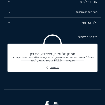
עורך דין לפי עיר
פורומים משפטיים
כלים ושירותים
הזדמנות להכיר
אמנון גולן ושות', משרד עורכי דין
מייצג לקוחות בתחומים: הוצאה לפועל, דיני צבא, תביעות נגד משרד הביטחון לרבות
נפגעי חרדה (P.T.S.Dׂ) ונזקי גוף. כמו כן, למשר
תכירו יותר