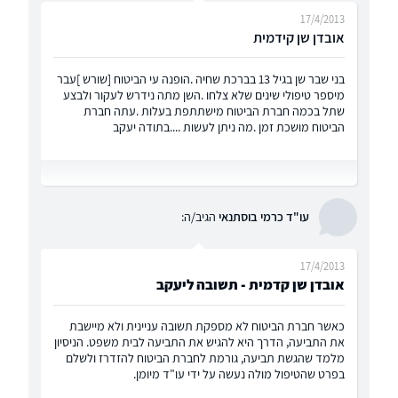
17/4/2013
אובדן שן קידמית
בני שבר שן בגיל 13 בברכת שחיה .הופנה עי הביטוח [שורש ]עבר
מיספר טיפולי שינים שלא צלחו .השן מתה נידרש לעקור ולבצע
שתל בכמה חברת הביטוח מישתתפת בעלות .עתה חברת
הביטוח מושכת זמן .מה ניתן לעשות ....בתודה יעקב
עו"ד כרמי בוסתנאי
הגיב/ה:
17/4/2013
אובדן שן קדמית - תשובה ליעקב
כאשר חברת הביטוח לא מספקת תשובה עניינית ולא מיישבת
את התביעה, הדרך היא להגיש את התביעה לבית משפט. הניסיון
מלמד שהגשת תביעה, גורמת לחברת הביטוח להזדרז ולשלם
בפרט שהטיפול מולה נעשה על ידי עו"ד מיומן.