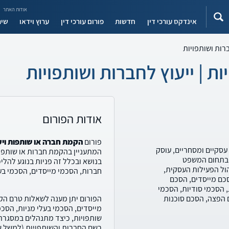
אודות האתר
אינדקס עורכי דין
חדשות
פורום עורכי דין
ערוץ וידאו
שיר
רות ושותפויות
ת | ייעוץ לחברות ושותפויות
אודות הפורום
פורום
הקמת חברה או שותפות ויע
וכים עסקיים ומסחריים, עוסק
המתעניין בהקמת חברות או שותפויו
ים בתחום המשפט
בנושא ובכלל זה פניות בנוגע להלי
הול הפעילות העסקית,
חברות, הסכמי מייסדים, הסכמי בעלי
סכם מייסדים, הסכם
 הסכמי סודיות, הסכמי
ם הפצה, הסכם סוכנות
הפורום יתן מענה לשאלות טרם הק
מייסדים, הסכמי בעלי מניות, הסכ
שותפויות, כיצד מתנהלים במסגרת 
רשם החברות והשותפויות (למשל ש