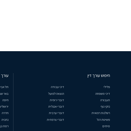
חיפוש עורך דין
עורך ד
פלילי
דיני עבודה
תל אבי
דיני משפחה
הוצאה לפועל
באר שב
תעבורה
דוברי רוסית
חיפה
נזקי גוף
דוברי אנגלית
ירושלים
רשלנות רפואית
דוברי ערבית
חדרה
פשיטת רגל
דוברי צרפתית
נתניה
מיסים
רמת גן