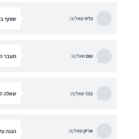
שותף במ
גליה
שאל/ה:
מעבר ממ
טום
שאל/ה:
שאלה לג
בכר
שאל/ה:
הגנה על
אריק
שאל/ה: