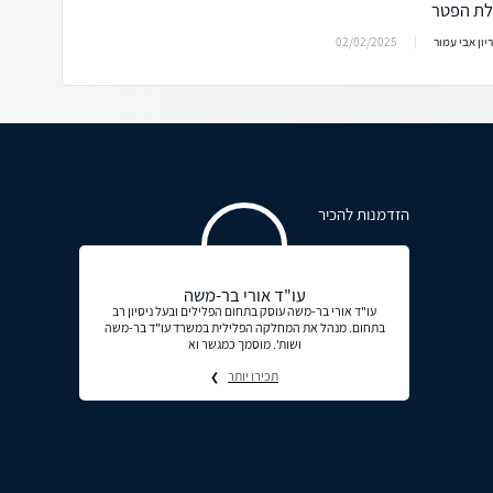
לת הפטר
02/02/2025
יון אבי עמור
הזדמנות להכיר
עו"ד אורי בר-משה
עו"ד אורי בר-משה עוסק בתחום הפלילים ובעל ניסיון רב
בתחום. מנהל את המחלקה הפלילית במשרד עו"ד בר-משה
ושות'. מוסמך כמגשר וא
תכירו יותר