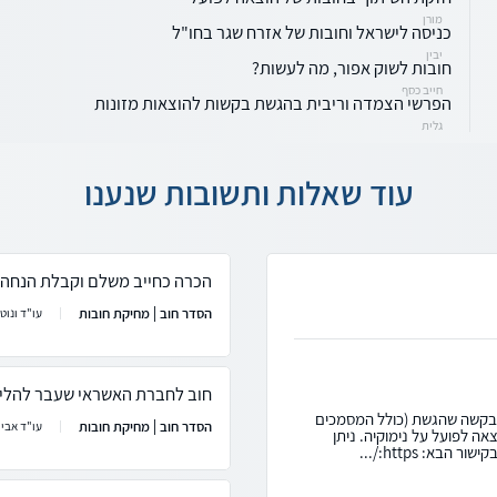
מורן
כניסה לישראל וחובות של אזרח שגר בחו"ל
יבין
חובות לשוק אפור, מה לעשות?
חייב כסף
הפרשי הצמדה וריבית בהגשת בקשות להוצאות מזונות
גלית
עוד שאלות ותשובות שנענו
הכרה כחייב משלם וקבלת הנחה
הסדר חוב | מחיקת חובות
עו"ד ונוטר
חוב לחברת האשראי שעבר להלי
הבקשה שהגשת (כולל המסמכים
הסדר חוב | מחיקת חובות
עו"ד אבי 
ה לפועל על נימוקיה. ניתן
בא: https:/...