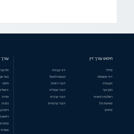
חיפוש עורך דין
עורך ד
פלילי
דיני עבודה
תל אבי
דיני משפחה
הוצאה לפועל
באר שב
תעבורה
דוברי רוסית
חיפה
נזקי גוף
דוברי אנגלית
ירושלים
רשלנות רפואית
דוברי ערבית
חדרה
פשיטת רגל
דוברי צרפתית
נתניה
מיסים
רמת גן
ראשון ל
פתח תק
אשדוד