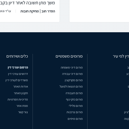
משך מתן תשובה לאחר דיון בקב
הסדר חוב | מחיקת חובות
עו"ד ונוטר
ין לפי עיר
פורומים משפטיים
כלים ושירותים
ב
פורום דיני משפחה
פרסום עורכי דין
ע
פורום דיני עבודה
דרושים עורכי דין
פורום מקרקעין
משרדים לעורכי דין
פורום הוצאה לפועל
אודות האתר
פורום תעבורה
תקנון האתר
פורום נזקי גוף
מדיניות הפרטיות
פורום פלילי
מפת אתר
ציון
פורום צרכנות
צור קשר
ווה
פורום מיסים