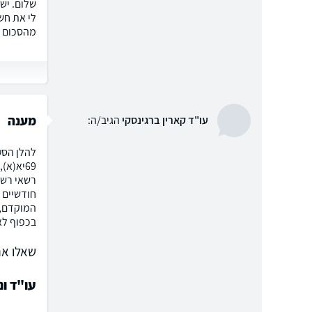
לי את חש
מהסכום ה
מענה
עו"ד קארין ברגינסקי
הגיב/ה:
רשאי רשם
חודשיים 
המוקדם, ו
בכפוף לא
שאלו את
עו"ד ונ