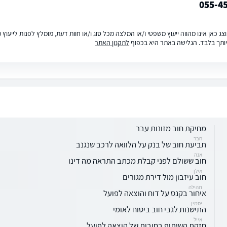
055-4
ג כאן אינו מהווה ייעוץ משפטי ו/או המלצה מכל סוג ו/או חוות דעת, מומלץ לפנות לייעו
ותך בלבד. הגלישה באתר היא בכפוף
לתקנון האתר
מחיקת חוב מזונות עבר
חבר
תביעת חוב של בנק על הלוואה לרכב שנגנב
אנה
חוב ששולם לפני קבלת מכתב התראה מה דינו
אילן
חוב עיזבון מול דירת מגורים
תהילה
איחור בקנס על דוח והוצאה לפועל
יסמין
התישנות לגבי חוב ביטוח לאומי
אייל
חזקת השיתוף בחובות של הוצאה לפועל