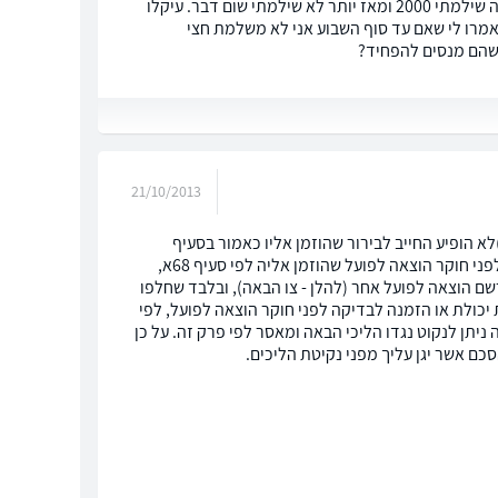
שלום. יש לי חוב לחברת אשראי ידועה בסך 7000 שקל, זה עבר למשרד עו"ד, לפני כשנה שילמתי 2000 ומאז יותר לא שילמתי שום דבר. עיקלו
אמרו לי שאם עד סוף השבוע אני לא משלמת חצי
שהם מנסים להפחיד?
21/10/2013
לוונטי בחוק ההוצאה לפועל המתייחס לשאלתך באופן מפורט: 69יב.(א)לא הופיע החייב לבירור שהוזמן אליו כאמור בסעיף
69יא(א), לא התייצב לחקירת יכולת שהוזמן אליה לפי סעיף 67 או לא התייצב לבדיקה לפני חוקר הוצאה לפועל שהוזמן אליה לפי סעיף 68א,
שם הוצאה לפועל אחר (להלן - צו הבאה), ובלבד שחלפו
כולת או הזמנה לבדיקה לפני חוקר הוצאה לפועל, לפי
 ניתן לנקוט נגדו הליכי הבאה ומאסר לפי פרק זה. על כן
ם אשר יגן עליך מפני נקיטת הליכים.