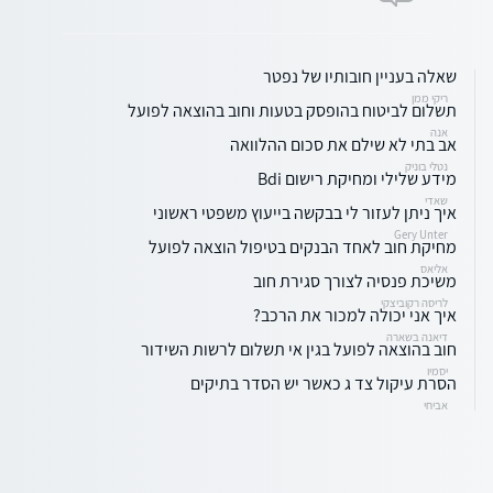
שאלה בעניין חובותיו של נפטר
ריקי ממן
תשלום לביטוח בהופסק בטעות וחוב בהוצאה לפועל
אנה
אב בתי לא שילם את סכום ההלוואה
נטלי בוניק
מידע שלילי ומחיקת רישום Bdi
שאדי
איך ניתן לעזור לי בבקשה בייעוץ משפטי ראשוני
Gery Unter
מחיקת חוב לאחד הבנקים בטיפול הוצאה לפועל
אליאס
משיכת פנסיה לצורך סגירת חוב
לריסה רקוביצקי
איך אני יכולה למכור את הרכב?
דיאנה בשארה
חוב בהוצאה לפועל בגין אי תשלום לרשות השידור
יסמיו
הסרת עיקול צד ג כאשר יש הסדר בתיקים
אביחי