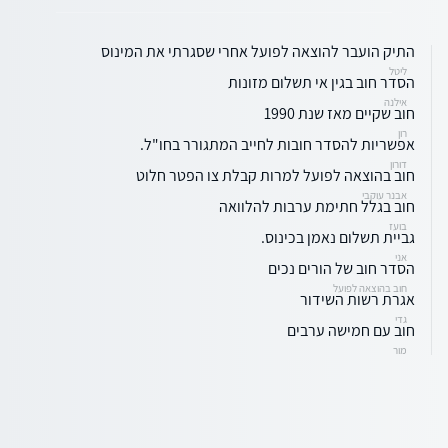
התיק הועבר להוצאה לפועל אחרי שסגרתי את המינוס
ליטל
הסדר חוב בגין אי תשלום מזונות
אילנה
חוב שקיים מאז שנת 1990
רון
אפשריות להסדר חובות לחייב המתגורר בחו"ל.
דורון
חוב בהוצאה לפועל למרות קבלת צו הפטר חלוט
אבנר עוקבי
חוב בגלל חתימת ערבות להלוואה
בועז
גביית תשלום נאמן בכינוס.
אני
הסדר חוב של הורים נכים
חוב בהוצאה לפועל
אגרת רשות השידור
גדי
חוב עם חמישה ערבים
מור