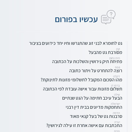
עכשיו בפורום
גט לחומרא לבני זוג שהתגרשו וחיו יחד כידועים בציבור
קרן
מסורבת גט מהבעל
רוית נחום
פתיחת תיק גירושין והשלכות על הכתובה
noa
רוצה להתחרט על ויתור כתובה
דקלה
מהו הסכום המקובל לתשלומי מזונות לתינוקת?
ברמי דן
תשלום מזונות עבור אישה עובדת לפי הכתובה
שילה
הבעל עיכב חתימה על הגט שנתיים
ישראלה
התחמקות מדיונים בבית דין רבני
הדסה
סרבנות גט של בעל קנאי מאוד
יערה
התכתבות עם אישה אחרת זו עילה לגירושין?
מרים