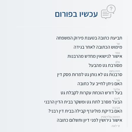
עכשיו בפורום
תביעת כתובה בטענת פירוק המשפחה
שר
מימוש הכתובה לאחר בגידה
נופר
אישור לנישואין מחדש מהרבנות
אלון
מסורבת גט מהבעל
רוית נחום
סרבנות גט לא נותן גט למרות פסק דין
אור
האם ניתן לחייב על כתובה
אלעד
בעל דורש הוכחת עקרות לקבלת גט
ליאת
הבעל מסרב לתת גט ומשקר בבית הדין הרבני
אביבה
האם בדיקת פוליגרף קבילה בבית דין רבני?
רוחמה גולדשטיין
אישור גירושין לפני דיון ותשלום כתובה
זר לאה