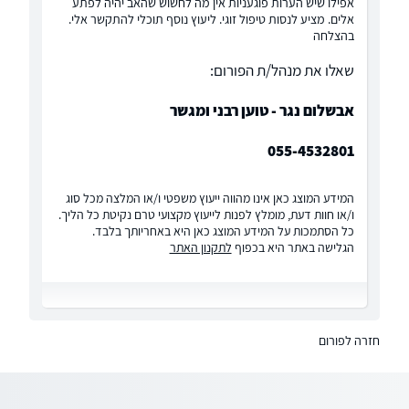
אפילו שיש הערות פוגעניות אין מה לחשוש שהאב יהיה לפתע
אלים. מציע לנסות טיפול זוגי. ליעוץ נוסף תוכלי להתקשר אלי.
בהצלחה
שאלו את מנהל/ת הפורום:
אבשלום נגר - טוען רבני ומגשר
055-4532801
המידע המוצג כאן אינו מהווה ייעוץ משפטי ו/או המלצה מכל סוג
ו/או חוות דעת, מומלץ לפנות לייעוץ מקצועי טרם נקיטת כל הליך.
כל הסתמכות על המידע המוצג כאן היא באחריותך בלבד.
הגלישה באתר היא בכפוף
לתקנון האתר
חזרה לפורום