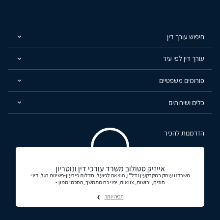
חיפוש עורך דין
עורך דין לפי עיר
פורומים משפטיים
כלים ושירותים
הזדמנות להכיר
אייזיק סטולוב משרד עורכי דין ונוטריון
משרדנו עוסק במקרקעין נדל"ן, הוצאה לפועל, חדלות פירעון-פשיטת רגל, דיני
חוזים, ירושות, צוואות, יפוי כח מתמשך, הסכמי ממון -
תכירו יותר