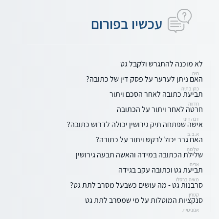
עכשיו בפורום
לא מוכנה להתגרש ולקבל גט
חיה
האם ניתן לערער על פסק דין של כתובה?
כהן בתיה
תביעת כתובה לאחר הסכם ויתור
חדווה
חרטה לאחר ויתור על הכתובה
דנה דיני
אישה שפתחה תיק גירושין יכולה לדרוש כתובה?
א.ב.ב
האם גבר יכול לבקש ויתור על כתובה?
שלמה
שלילת הכתובה במידה והאשה תבעה גירושין
אריה
תביעת גט וכתובה עקב בגידה
מאיה ברסלו
סרבנות גט - מה עושים כשבעל מסרב לתת גט?
קטרין
סנקציות המוטלות על מי שמסרב לתת גט
אנונימית