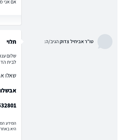
אם אני מ
תלוי
טו"ר אביחיל צדוק
הגיב/ה:
שלום ענת.
לבית הדי
שאלו את
אבשלום 
532801
המידע המוצ
היא באחרי