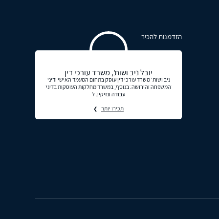
הזדמנות להכיר
יובל ניב ושות', משרד עורכי דין
ניב ושות' משרד עורכי דין עוסק בתחום המעמד האישי ודיני
המשפחה והירושה. בנוסף, במשרד מחלקות העוסקות בדיני
עבודה ונזיקין. ל
תכירו יותר