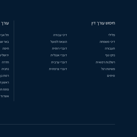
חיפוש עורך דין
עורך ד
פלילי
דיני עבודה
תל אבי
דיני משפחה
הוצאה לפועל
באר שב
תעבורה
דוברי רוסית
חיפה
נזקי גוף
דוברי אנגלית
ירושלים
רשלנות רפואית
דוברי ערבית
חדרה
פשיטת רגל
דוברי צרפתית
נתניה
מיסים
רמת גן
ראשון ל
פתח תק
אשדוד