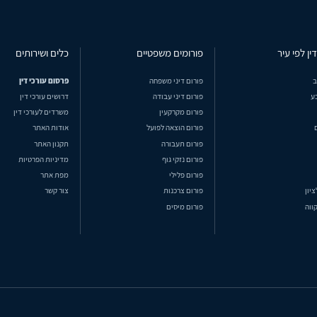
ין לפי עיר
פורומים משפטיים
כלים ושירותים
ב
פורום דיני משפחה
פרסום עורכי דין
ע
פורום דיני עבודה
דרושים עורכי דין
פורום מקרקעין
משרדים לעורכי דין
פורום הוצאה לפועל
אודות האתר
פורום תעבורה
תקנון האתר
פורום נזקי גוף
מדיניות הפרטיות
פורום פלילי
מפת אתר
ציון
פורום צרכנות
צור קשר
ווה
פורום מיסים