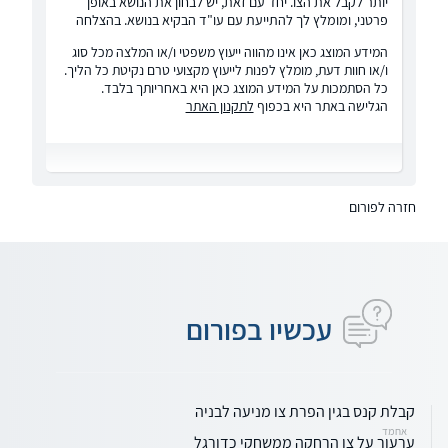
יותר לקבל את הצו. יחד עם זאת, יש לבחון את הנושא באופן
פרטני, ומומלץ לך להתייעת עם עו"ד הבקיא בנושא. בהצלחה
המידע המוצג כאן אינו מהווה ייעוץ משפטי ו/או המלצה מכל סוג
ו/או חוות דעת, מומלץ לפנות לייעוץ מקצועי טרם נקיטת כל הליך.
כל הסתמכות על המידע המוצג כאן היא באחריותך בלבד.
הגלישה באתר היא בכפוף
לתקנון האתר
חזרה לפורום
עכשיו בפורום
קבלת קנס בגין הפרת צו מניעה לבניה
אחמד
ערעור על צו הרחקה ממשחקי כדורגל