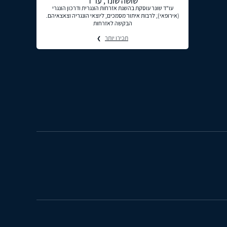
שושה שונר, עו"ד
עו"ד שונר עוסקת בהשגת אזרחות הונגרית ודרכון הונגרי
(אירופאי), לרבות איתור מסמכים, ליוצאי הונגריה וצאצאיהם.
הבקשה לאזרחות
תכירו יותר