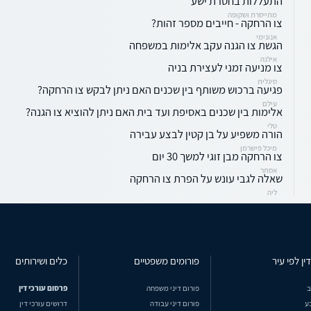
התעללות בחסרת ישע
מתייסרת ושקופה
צו הרחקה - חייבים מספר זהות?
אנונימי
הגשת צו הגנה עקב אלימות במשפחה
אילנה
צו מניעה זמני לעצירת בניה
סיגלית
פגיעה ברכוש משותף בין שכנים האם ניתן לבקש צו הרחקה?
עילם
אלימות בין שכנים באסיפת ועד בית האם ניתן להוציא צו הגנה?
טלי
הורה משפיע על בן קטין לבצע עבירה
מיכל פישרמן
צו הרחקה מבן זוגי למשך 30 יום
אסתר
שאלה לגבי עונש על הפרת צו הרחקה
ליה
ין לפי עיר
פורומים משפטיים
כלים ושירותים
ב
פורום דיני משפחה
פרסום עורכי דין
ע
פורום דיני עבודה
דרושים עורכי דין