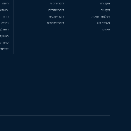
תעבורה
דוברי רוסית
חיפה
נזקי גוף
דוברי אנגלית
ירושלים
רשלנות רפואית
דוברי ערבית
חדרה
פשיטת רגל
דוברי צרפתית
נתניה
מיסים
רמת גן
ראשון ל
פתח תק
אשדוד