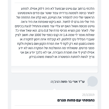
הלכתי ברחוב עם גויינט שבפועל לא היה דלוק אפילו. לפתע
לאחר כניסה לסמטה צדדית עמד שוטר עם מדים והאינסטיגט
הראשוני שלי היה להסתיר את הגויינט, הוא קלט את התזוזה של
היד שלי וזה גרם לו לחשד. הוא ביקש שאפתח את היד וראה
גויינט מכוסה ושאל האם יש עליי עוד משהו והתחיל לגעת בכיסים
שלי. לאחר מכן הוציא מכיסי פרח של 0.8 גרם. הוא שאל אותי כ7
שאלות ואמר לי שמה-1.4 זה קנס כספי של 1000 שח. חשוב לציין
שעברי הפלילי נקי לחלוטין. לא קיבלתי איזה זימון לחקירה או
משהו בסגנון הוא רק לקח לי את הפרח הקטן ושם בשקית ולקח
ממני פרטים. ששאלתי מה ההשלכות של המקרה הוא לא ידע
אפילו לציין לי את חומרת העבירה. אני לא כלכך יודע אם אני
צריך לגשת לתחנת המשטרה או לעשות משהו בנידון.
עו"ד אורי בר-משה
הגיב/ה:
25/3/2019
נתפסתי עם פחות מגרם