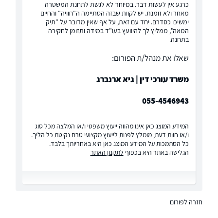
כרגע אין לעשות דבר. במיוחד לא לגשת לתחנת המשטרה
מאחר ולא זומנת. יש לקוות שבזה הסתיימה ה"חוויה" והחיים
ימשיכו כסדרם. יחד עם זאת, על אף שאין מדובר על "תיק
המאה", ממליץ לך להיוועץ בעו"ד במידה ותזומן לחקירה
בתחנה.
שאלו את מנהל/ת הפורום:
משרד עורכי דין | גיא ארנברג
055-4546943
המידע המוצג כאן אינו מהווה ייעוץ משפטי ו/או המלצה מכל סוג
ו/או חוות דעת, מומלץ לפנות לייעוץ מקצועי טרם נקיטת כל הליך.
כל הסתמכות על המידע המוצג כאן היא באחריותך בלבד.
הגלישה באתר היא בכפוף
לתקנון האתר
חזרה לפורום