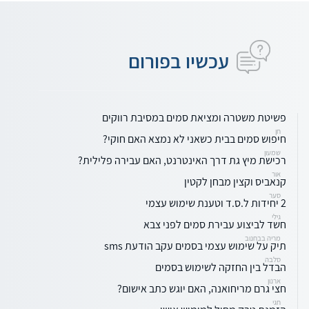
עכשיו בפורום
פשיטת משטרה ומציאת סמים במסיבת רווקים
חן
חיפוש סמים בבית כשאני לא נמצא האם חוקי?
שמעון
רכישת מיץ גת דרך האינטרנט, האם עבירה פלילית?
אור
קנאביס וקצין מבחן לקטין
סער
2 יחידות ל.ס.ד וטענת שימוש עצמי
גילי
חשד לביצוע עבירת סמים לפני צבא
מריה בבחנוב
תיק על שימוש עצמי בסמים עקב הודעת sms
סלבה
הבדל בין החזקה לשימוש בסמים
ארנון
חצי גרם מריחואנה, האם יוגש כתב אישום?
חגי