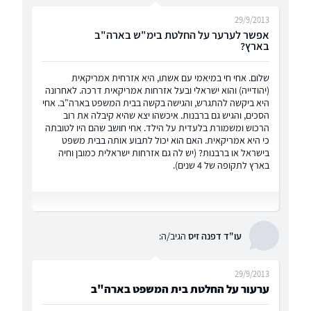
29/9/2013
אפשר לערער על החלטת בימ"ש בארה"ב
בארץ?
שלום. אחי חי במיאמי עם אשתו, היא אזרחית אמריקאית
(יהודייה) והוא ישראלי ובעל אזרחות אמריקאית דרכה. לאחרונה
היא ביקשה להתגרש, והגישה בקשה בבית המשפט בארה"ב. אחי
הסכים, והגיש גם ברבנות. איכשהו יצא שהיא קיבלה את רוב
הרכוש ומשמורת בלעדית על הילד. אחי חושב שהם היו לטובתה
כי היא אמריקאית. האם הוא יכול לתבוע אותה בבית משפט
בישראל או ברבנות? (יש לה גם אזרחות ישראלית כמובן וחיה
בארץ לתקופה של 4 שנים).
עו"ד דפנה זיס
הגיב/ה:
29/9/2013
ערעור על החלטת בית המשפט בארה"ב