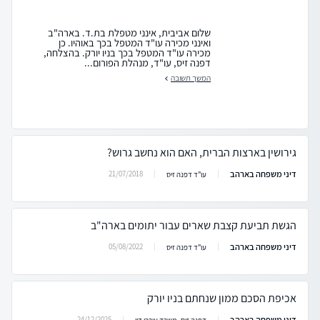
שלום אביבית, אינני מטפלת בת.ד. בארה"ב
ואינני מכירה עו"ד המטפל בכך באוהיו. כן
מכירה עו"ד המטפל בכך בניו יורק. בהצלחה,
דפנה זיס, עו"ד, מנהלת הפורום...
המשך תשובה
גירושין בארצות הברית, האם הוא נחשב גרוש?
דיני משפחה בארהב
21/07/2018
עו"ד דפנה זיס
הגשת תביעת קצבת שארים עבור יתומים בארה"ב
דיני משפחה בארהב
05/08/2022
עו"ד דפנה זיס
אכיפת הסכם ממון שנחתם בניו יורק
דיני משפחה בארהב
24/12/2025
דפנה זיס, משרד עורכי דין