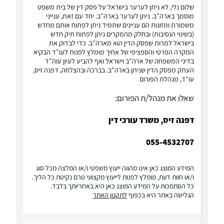
שלום נלי, לא ניתן לערער בישראל על פסק דין של בית משפט
מוסמך בארה"ב. ניתן לערער בארה"ב. יחד עם זאת, ענייני
משמורת ומזונות הם עניינים שתמיד ניתן לפתוח אותם מחדש
(בשינוי הנסיבות) ובחלק מהמקרים ניתן לפתוח תיק חדש
בישראל למרות שפסק הדין הוא מארה"ב. כדי לבדוק את
המקרה הפרטי והספציפי של אחיך מומלץ לפנות לעו"ד הבקיא
בדיני המשפחה של ארה"ב וישראל ואף להביע לעיון עוה"ד
העתק מפסק הדין שניתן בארה"ב. בברכה ובהצלחה, דפנה זיס,
עו"ד, מנהלת הפורום
שאלו את מנהל/ת הפורום:
דפנה זיס, משרד עורכי דין
055-4532707
המידע המוצג כאן אינו מהווה ייעוץ משפטי ו/או המלצה מכל סוג
ו/או חוות דעת, מומלץ לפנות לייעוץ מקצועי טרם נקיטת כל הליך.
כל הסתמכות על המידע המוצג כאן היא באחריותך בלבד.
הגלישה באתר היא בכפוף
לתקנון האתר