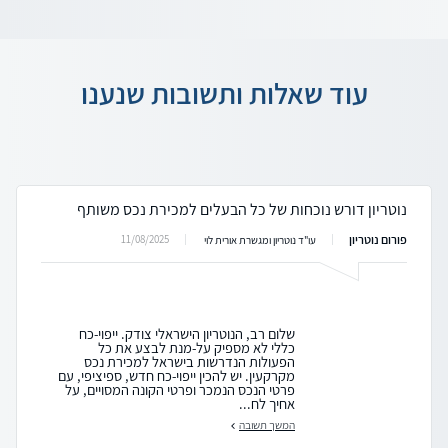
עוד שאלות ותשובות שנענו
נוטריון דורש נוכחות של כל הבעלים למכירת נכס משותף
פורום נוטריון
11/08/2025
עו"ד נוטריון ומגשרת אורית לוי
שלום רב, הנוטריון הישראלי צודק. ייפוי-כח
כללי לא מספיק על-מנת לבצע את כל
הפעולות הנדרשות בישראל למכירת נכס
מקרקעין. יש להכין ייפוי-כח חדש, ספיציפי, עם
פרטי הנכס הנמכר ופרטי הקונה המסויים, על
אחיך לח...
המשך תשובה