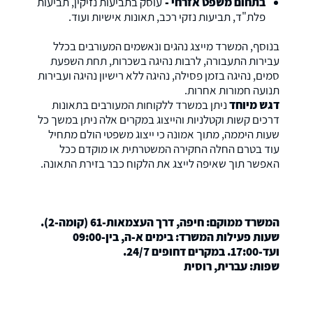
בתחום משפט אזרחי -
עוסק בתביעות נזיקין, תביעות
פלת"ד, תביעות נזקי רכב, תאונות אישיות ועוד.
בנוסף, המשרד מייצג נהגים ונאשמים המעורבים בכלל
עבירות התעבורה, לרבות נהיגה בשכרות, תחת השפעת
סמים, נהיגה בזמן פסילה, נהיגה ללא רישיון נהיגה ועבירות
תנועה חמורות אחרות.
דגש מיוחד
ניתן במשרד ללקוחות המעורבים בתאונות
דרכים קשות וקטלניות והייצוג במקרים אלה ניתן במשך כל
שעות היממה, מתוך אמונה כי ייצוג משפטי הולם מתחיל
עוד בטרם החלה החקירה המשטרתית או מוקדם ככל
האפשר תוך שאיפה לייצג את הלקוח כבר בזירת התאונה.
המשרד ממוקם: חיפה, דרך העצמאות-61 (קומה-2).
שעות פעילות המשרד: בימים א-ה, בין-09:00
ועד-17:00. במקרים דחופים 24/7.
שפות: עברית, רוסית