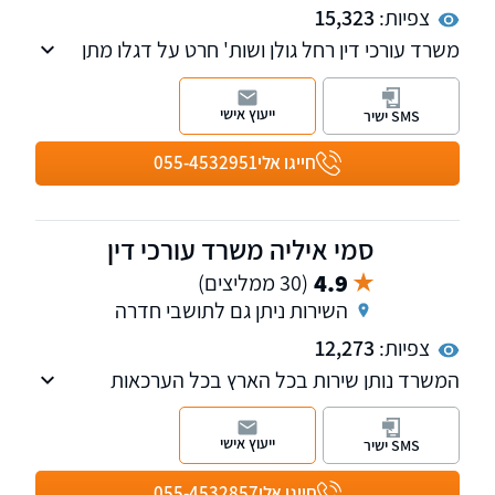
צפיות:
15,323
משרד עורכי דין רחל גולן ושות' חרט על דגלו מתן
הגנה משפטית מקיפה וייצוג אישי בכל היבטי דיני
התעבורה והמשפט הפלילי. משרדנו דוגל בשירות
ייעוץ אישי
SMS ישיר
מקצועי וליווי אישי החל מפתיחת התיק ועד לסיומו,
לאורך כל שעות היממה וברחבי הארץ.
חייגו אלי
055-4532951
סמי איליה משרד עורכי דין
4.9
(30 ממליצים)
השירות ניתן גם לתושבי חדרה
צפיות:
12,273
המשרד נותן שירות בכל הארץ בכל הערכאות
לרבות בתי הדין במשטרה בצה"ל, שירות המדינה
וכל הערכאות של זרועות הביטחון.
ייעוץ אישי
SMS ישיר
ראש התביעה הפלילית במחוז חיפה (בחטיבת
התביעות משטרת ישראל) עד 2014 ומאז מפעיל
חייגו אלי
055-4532857