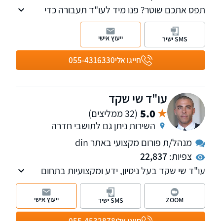
תפס אתכם שוטר? פנו מיד לעו"ד תעבורה כדי
למנוע פסילת רישיון. עו"ד בן נעים עוסק גם בדיני
משפחה ודין פלילי.
ייעוץ אישי
SMS ישיר
חייגו אלי
055-4316330
עו"ד שי שקד
5.0
(32 ממליצים)
השירות ניתן גם לתושבי חדרה
מנהל/ת פורום מקצועי באתר din
צפיות:
22,837
עו"ד שי שקד בעל ניסיון, ידע ומקצועיות בתחום
המשפט הפלילי אשר נצברו במהלך השנים שבהן
ייצג חשודים ונאשמים בתיקים פליליים סבוכים
ייעוץ אישי
ZOOM
SMS ישיר
ומורכבים.