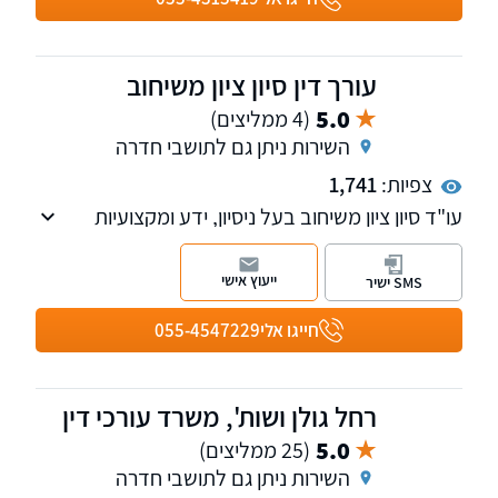
עורך דין סיון ציון משיחוב
5.0
(4 ממליצים)
השירות ניתן גם לתושבי חדרה
צפיות:
1,741
עו"ד סיון ציון משיחוב בעל ניסיון, ידע ומקצועיות
ועוסק בתחום תאונות דרכים, דיני התעבורה
ובתחום הפלילי.
ייעוץ אישי
SMS ישיר
בוגר תואר ראשון במשפטים (LL.B.), תואר ראשון
בכלכלה ומדעי המדינה (M.A.) וכן תואר הנדסאי
חייגו אלי
055-4547229
בתחום האלקטרוניקה ומחשבים.
רחל גולן ושות', משרד עורכי דין
5.0
(25 ממליצים)
השירות ניתן גם לתושבי חדרה