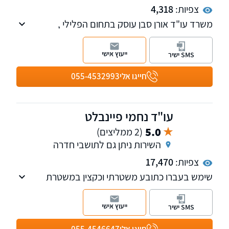
צפיות:
4,318
משרד עו"ד אורן סבן עוסק בתחום הפלילי ,
תעבורה , פלילי דין צבאי , חוזי מקרקעין
ייעוץ אישי
SMS ישיר
חייגו אלי
055-4532993
עו"ד נחמי פיינבלט
5.0
(2 ממליצים)
השירות ניתן גם לתושבי חדרה
צפיות:
17,470
שימש בעברו כתובע משטרתי וכקצין במשטרת
ישראל.
ייעוץ אישי
SMS ישיר
חייגו אלי
055-4546647