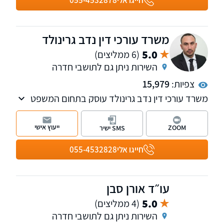
חייגו אלי
055-4532878
משרד עורכי דין נדב גרינולד
5.0
(6 ממליצים)
השירות ניתן גם לתושבי חדרה
צפיות:
15,979
משרד עורכי דין נדב גרינולד עוסק בתחום המשפט
הפלילי על כל רבדיו וכן בתחום בדיני התעבורה.
משרדנו בעל ניסיון רב בייצוג חשודים ונאשמים
ייעוץ אישי
ZOOM
SMS ישיר
בעבירות פליליות, בין היתר עבירות סמים, עבירות
מין, עבירות אלימות ועוד. למשרדנו סניפים בעפולה
חייגו אלי
055-4532828
ותל אביב המעניקים ללקוחותינו שירות מקצועי וזמין
בכל רחבי הארץ, בבתי המשפט השונים, בכל שעות
היום. נשמח לייעץ לכם ללא כל התחייבות.
עו״ד אורן סבן
5.0
(4 ממליצים)
השירות ניתן גם לתושבי חדרה