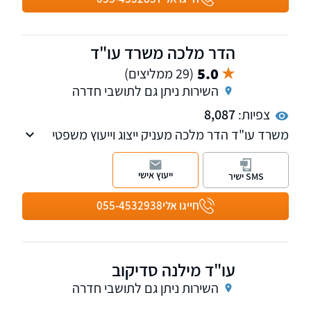
משרד פרטי העוסק בתחום המשפט הפלילי על כל
רבדיו, תעבורה, דיני צבא, תביעות אגף השיקום,
מעמד עריקי חו"ל, משפט חוקתי (בג"צ) משפט
הדר מלכה משרד עו"ד
מינהלי. בנוסף מייצג חיילים, שוטרים, לוחמי אש,
5.0
(29 ממליצים)
עובדי מדינה שב"כ שב"ס ומוסד.
השירות ניתן גם לתושבי חדרה
צפיות:
8,087
משרד עו"ד הדר מלכה מעניק ייצוג וייעוץ משפטי
בערכאות השונות בכל עבירות התעבורה ובדיני
המקרקעין. כמו כן עוסק בייפוי כוח מתמשך
ייעוץ אישי
SMS ישיר
ובעריכת צוואות וירושות.
חייגו אלי
055-4532938
עו"ד מילנה סדיקוב
השירות ניתן גם לתושבי חדרה