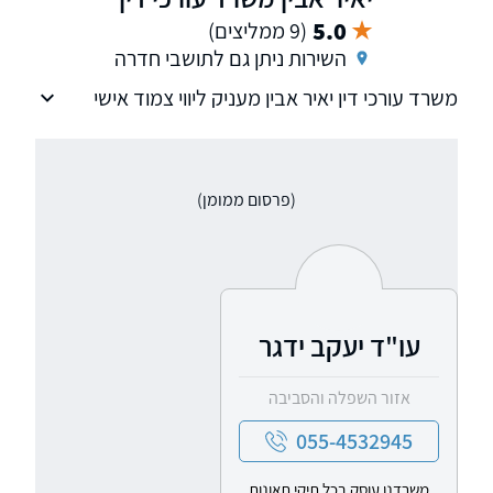
5.0
(9 ממליצים)
השירות ניתן גם לתושבי חדרה
משרד עורכי דין יאיר אבין מעניק ליווי צמוד אישי
ומקצועי לאורך כל הדרך עד לקבלת התוצאה
הטובה ביותר עבור לקוחותיו. למשרדנו שלוחות
ברעננה ובתל אביב וניתן לקבל גם שירות משפטי
(פרסום ממומן)
באזור הקרוב למקום מגוריכם. נשמח לקבוע פגישת
ייעוץ.
עו"ד יעקב ידגר
אזור השפלה והסביבה
055-4532945
משרדנו עוסק בכל תיקי תאונות