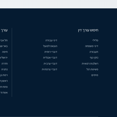
חיפוש עורך דין
עורך ד
פלילי
דיני עבודה
תל אבי
דיני משפחה
הוצאה לפועל
באר שב
תעבורה
דוברי רוסית
חיפה
נזקי גוף
דוברי אנגלית
ירושלים
רשלנות רפואית
דוברי ערבית
חדרה
פשיטת רגל
דוברי צרפתית
נתניה
מיסים
רמת גן
ראשון ל
פתח תק
אשדוד