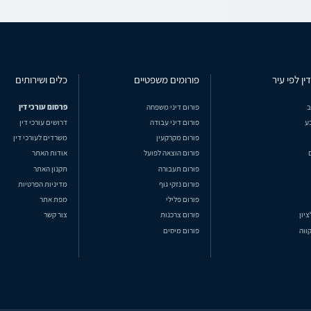
ין לפי עיר
פורומים משפטיים
כלים ושירותים
ב
פורום דיני משפחה
פרסום עורכי דין
ע
פורום דיני עבודה
דרושים עורכי דין
פורום מקרקעין
משרדים לעורכי דין
פורום הוצאה לפועל
אודות האתר
פורום תעבורה
תקנון האתר
פורום נזקי גוף
מדיניות הפרטיות
פורום פלילי
מפת אתר
ציון
פורום צרכנות
צור קשר
ווה
פורום מיסים