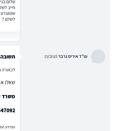
שלום בני
חייב לשלם
שמועדוני
לשלם ?
תשובה
עו"ד איריס גרבר
הגיב/ה:
לכאורה נ
שאלו את
משרד עו
547092
המידע המוצ