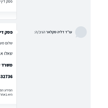
פסק דין 
פסק דין
עו"ד דליה סקלאר
הגיב/ה:
שלום משה
שאלו את
משרד ע
532736
המידע המוצ
היא באחרי