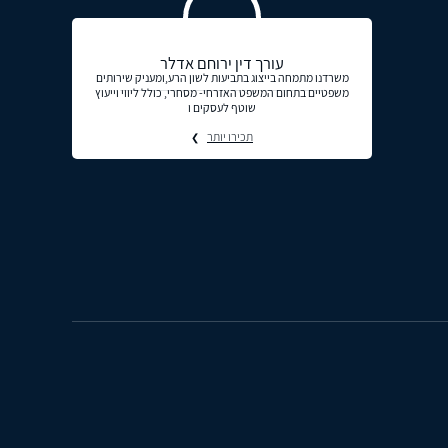
עורך דין ירוחם אדלר
משרדנו מתמחה בייצוג בתביעות לשון הרע,ומעניק שירותים
משפטיים בתחום המשפט האזרחי- מסחרי, כולל ליווי וייעוץ
שוטף לעסקים ו
תכירו יותר