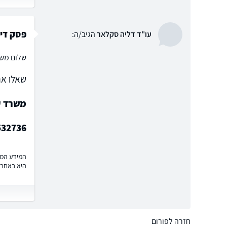
פסק דין
עו"ד דליה סקלאר
הגיב/ה:
שלום משה
שאלו את
משרד ע
532736
המידע המוצ
היא באחרי
חזרה לפורום