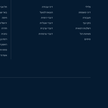
פלילי
דיני עבודה
תל אבי
דיני משפחה
הוצאה לפועל
באר שב
תעבורה
דוברי רוסית
חיפה
נזקי גוף
דוברי אנגלית
ירושלים
רשלנות רפואית
דוברי ערבית
חדרה
פשיטת רגל
דוברי צרפתית
נתניה
מיסים
רמת גן
ראשון ל
פתח תק
אשדוד