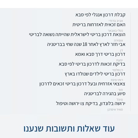
קבלת דרכון אנגלי לפי סבא
אביב ברודי
האם זכאית לאזרחות בריטית
נטלי באבאר
הוצאת דרכון בריטי לישראלית שהייתה נשואה לבריטי
אופירה
אבי חזר לארץ לאחר 18 שנה שחי בבריטניה
דן
דרכון בריטי דרך סבא ואמא
יפעת
בדיקת זכאות לדרכון בריטי לפי סבא
רן מלמד
דרכון בריטי לילדים שנולדו בארץ
רותי פינס
צאצאי אזרחית ובעל דרכון בריטי זכאים לדרכון
מור
סיוע בהגירה לבריטניה
מיכל
ירושה בלונדון, בדיקת צו ירושה וטיפול
מאיר איפרגן
עוד שאלות ותשובות שנענו