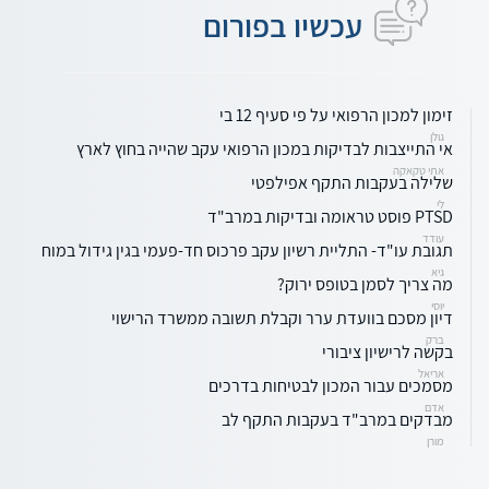
עכשיו בפורום
זימון למכון הרפואי על פי סעיף 12 בי
גולן
אי התייצבות לבדיקות במכון הרפואי עקב שהייה בחוץ לארץ
אתי טקאקה
שלילה בעקבות התקף אפילפטי
לי
PTSD פוסט טראומה ובדיקות במרב"ד
עודד
תגובת עו"ד- התליית רשיון עקב פרכוס חד-פעמי בגין גידול במוח
גיא
מה צריך לסמן בטופס ירוק?
יוסי
דיון מסכם בוועדת ערר וקבלת תשובה ממשרד הרישוי
ברק
בקשה לרישיון ציבורי
אריאל
מסמכים עבור המכון לבטיחות בדרכים
אדם
מבדקים במרב"ד בעקבות התקף לב
מורן