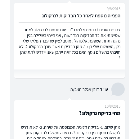
9/8/2015
הפנייה נוספת לאחר כל הבדיקות לנרקולוג
צהריים טובים ! הוזמנתי למרב"ד פעם נוספת לנרקולוג לאחר
שסיימתי את כל הבדיקות הנדרשות , אני הייתי בשלילה בגין
נהיגה תחת השפעת אלכוהול , מוטב לציין שהעבר הפלילי שלי
נקי ,השאלות שלי הן : 1. מהן הבדיקות אשר עורך הנרקולוג 2. לא
חויבתי בתשלום נוסף האם בכל זאת ייתכן שאני יידרש לתת שתן
?
עו"ד דורון ויגלר
הגיב/ה:
10/8/2015
מהי בדיקת נרקולוג?
מתן שלום, 1- בדיקה קלינית המבוססת על שיחה. 2- לא תידרש
לתשלום נוסף בגין בדיקה זו. 3- במידה ותשלח לבדיקות שתן
תידרש לתשלום נוסף ע"ס 218 ש"ח. בהצלחה, מנהל פורום