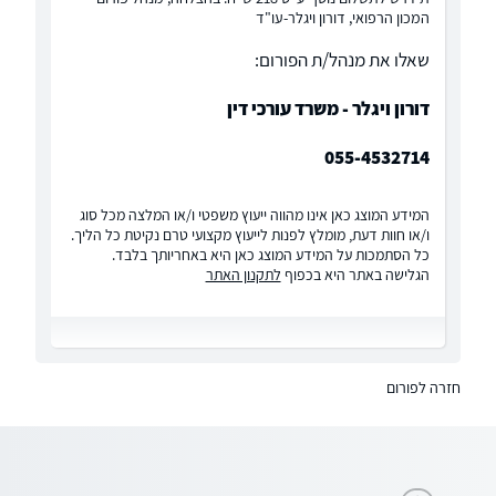
המכון הרפואי, דורון ויגלר-עו"ד
שאלו את מנהל/ת הפורום:
דורון ויגלר - משרד עורכי דין
055-4532714
המידע המוצג כאן אינו מהווה ייעוץ משפטי ו/או המלצה מכל סוג
ו/או חוות דעת, מומלץ לפנות לייעוץ מקצועי טרם נקיטת כל הליך.
כל הסתמכות על המידע המוצג כאן היא באחריותך בלבד.
הגלישה באתר היא בכפוף
לתקנון האתר
חזרה לפורום