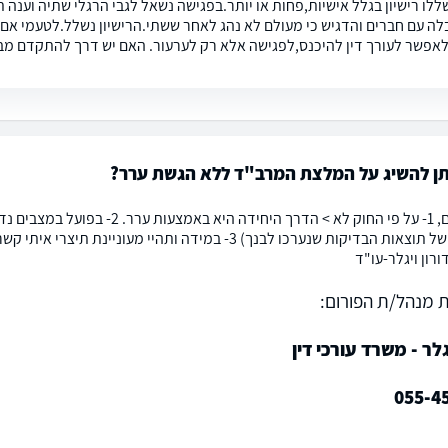
שללו רישיון בגלל אישיות,פחות או יותר.בפגישה נשאל לגבי הרגלי שתיה וענ
ה עם חברים והדגיש כי מעולם לא נהג לאחר ששתי.הרישיון נשלל.לטעמי אם
אפשר לעורך דין להיכנס,לפגישה אלא רק לערעור. האם יש דרך להתקדם מבל
תן להשיג על המלצת המרב"ד ללא הגשת ערר?
רחל שלום, 1- על פי החוק לא > הדר
מעמיקה של תוצאות הבדיקות שנערכו לבנך) 3- במידה ותהיי מ
ורון ויגלר-עו"ד
 מנהל/ת הפורום:
גלר - משרד עורכי דין
055-4