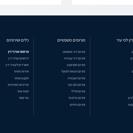
ין לפי עיר
פורומים משפטיים
כלים ושירותים
ב
פורום דיני משפחה
פרסום עורכי דין
ע
פורום דיני עבודה
דרושים עורכי דין
פורום מקרקעין
משרדים לעורכי דין
פורום הוצאה לפועל
אודות האתר
פורום תעבורה
תקנון האתר
פורום נזקי גוף
מדיניות הפרטיות
פורום פלילי
מפת אתר
ציון
פורום צרכנות
צור קשר
ווה
פורום מיסים