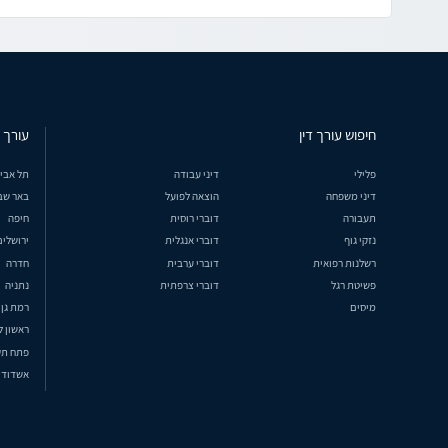
חיפוש עורך דין
עורך ד
פלילי
דיני עבודה
תל אבי
דיני משפחה
הוצאה לפועל
באר שב
תעבורה
דוברי רוסית
חיפה
נזקי גוף
דוברי אנגלית
ירושלים
רשלנות רפואית
דוברי ערבית
חדרה
פשיטת רגל
דוברי צרפתית
נתניה
מיסים
רמת גן
ראשון ל
פתח תק
אשדוד