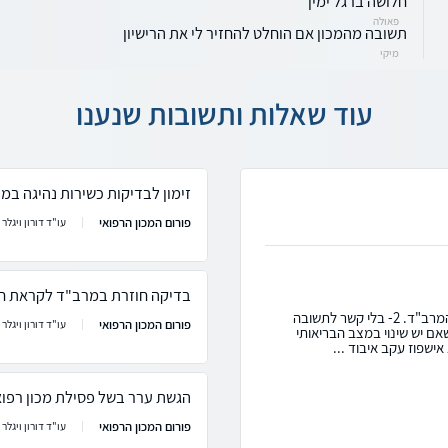
חלושה ברגל ימין
פאולה
תשובה מהמכון אם הוחלט להחזיר לי את הרישיון
מיקי
עוד שאלות ותשובות שנענו
זימון לבדיקות כשירות נהיגה במ
פורום המכון הרפואי
עו"ד דורון ויגלר
בדיקה חוזרת במרב"ד לקראת חי
חנן שלום, 1- זה תלוי מה נרשם בסיכום המלצת המרב"ד. 2- בלי קשר לתשובה
פורום המכון הרפואי
עו"ד דורון ויגלר
שאם יש שינוי במצב הבריאותי
ישפוז עקב איבוד ...
הגשת ערר בשל פסילת מכון רפוא
פורום המכון הרפואי
עו"ד דורון ויגלר