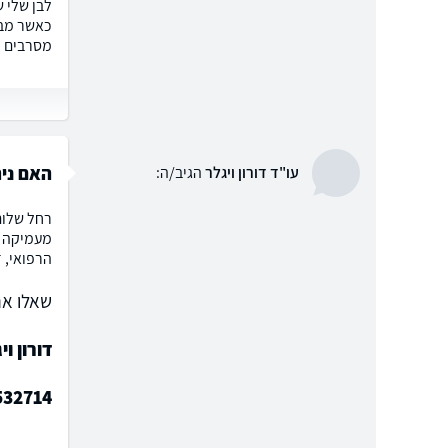
לבן שלי 
כאשר מבל
מסרבים ל
האם ני
עו"ד דורון ויגלר
הגיב/ה:
הרפואי, ד
שאלו את
דורון וי
532714