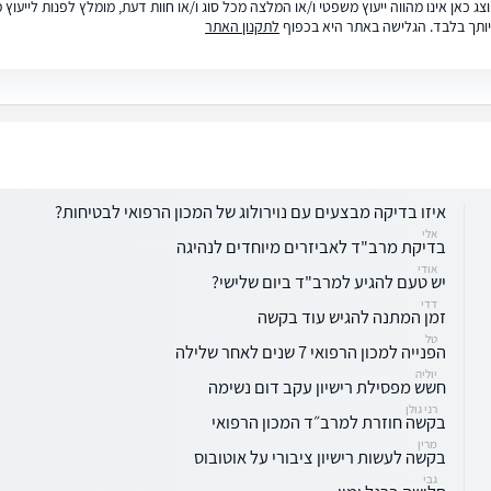
ג כאן אינו מהווה ייעוץ משפטי ו/או המלצה מכל סוג ו/או חוות דעת, מומלץ לפנות לייעו
ותך בלבד. הגלישה באתר היא בכפוף
לתקנון האתר
איזו בדיקה מבצעים עם נוירולוג של המכון הרפואי לבטיחות?
אלי
בדיקת מרב"ד לאביזרים מיוחדים לנהיגה
אודי
יש טעם להגיע למרב"ד ביום שלישי?
דדי
זמן המתנה להגיש עוד בקשה
טל
הפנייה למכון הרפואי 7 שנים לאחר שלילה
יוליה
חשש מפסילת רישיון עקב דום נשימה
רני גולן
בקשה חוזרת למרב״ד המכון הרפואי
מרין
בקשה לעשות רישיון ציבורי על אוטובוס
גבי