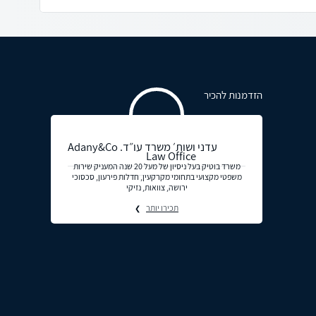
הזדמנות להכיר
עדני ושות׳ משרד עו״ד. Adany&Co
Law Office
משרד בוטיק בעל ניסיון של מעל 20 שנה המעניק שירות
משפטי מקצועי בתחומי מקרקעין, חדלות פירעון, סכסוכי
ירושה, צוואות, נזיקי
תכירו יותר