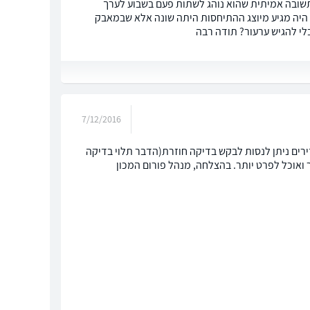
ה תשובה אמיתית שהוא נוהג לשתות פעם בשבוע לערך
 היה מגיע מיוצג ההתיחסות היתה שונה אלא שבמאבק
י להגיש ערעור? תודה רבה
7/12/2016
ך היחידה היא באמצעות ערר. 2- בפועל במצבים נדירים ניתן לנסות לבקש בדיקה חוזרת(הדבר תלוי בדיקה
עוניינת תיצרי איתי קשר ואוכל לפרט יותר. בהצלחה, מנהל פורום המכון