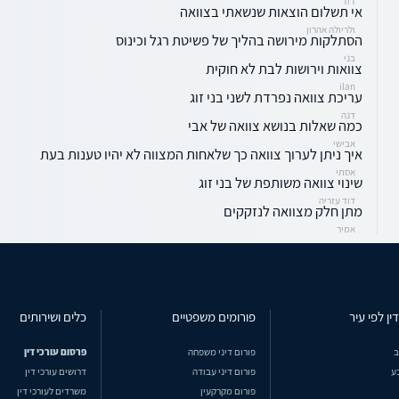
דוד
אי תשלום הוצאות שנשאתי בצוואה
ולריולה אהרון
הסתלקות מירושה בהליך של פשיטת רגל וכינוס
בני
צוואות וירושות לבת לא חוקית
ilan
עריכת צוואה נפרדת לשני בני זוג
דנה
כמה שאלות בנושא צוואה של אבי
אבישי
איך ניתן לערוך צוואה כך שלאחות המצווה לא יהיו טענות בעת
אסתי
שינוי צוואה משותפת של בני זוג
דוד עזריה
מתן חלק מצוואה לנזקקים
אמיר
ין לפי עיר
פורומים משפטיים
כלים ושירותים
ב
פורום דיני משפחה
פרסום עורכי דין
ע
פורום דיני עבודה
דרושים עורכי דין
פורום מקרקעין
משרדים לעורכי דין