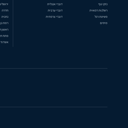
נזקי גוף
דוברי אנגלית
ירושלים
רשלנות רפואית
דוברי ערבית
חדרה
פשיטת רגל
דוברי צרפתית
נתניה
מיסים
רמת גן
ראשון ל
פתח תק
אשדוד