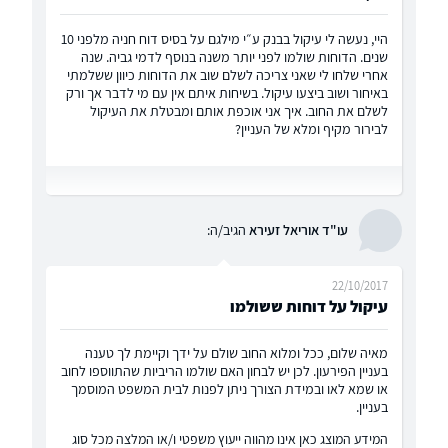
היי, נעשה לי עיקול בבנק ע״י מילגם על בסיס דוח חניה מלפני 10
שנים. הדוחות שולמו לפני יותר משנה בנוסף לדמי גביה. שנה
אחרי שלחו לי שאני צריכה לשלם שוב את הדוחות כיוון ששלמתי
באיחור ושוב ביצעו עיקול. בשיחות איתם אין עם מי לדבר אך ורק
לשלם את החוב. איך אני אוכפת אותם ומבטלת את העיקול
לבירור מקיף ומלא של העניין?
עו"ד אוריאל זעירא
הגיב/ה:
22/10/2017
עיקול על דוחות ששולמו
מאיה שלום, ככל ומלוא החוב שולם על ידך וקיימת לך טענה
בעניין הפירעון. לכן יש לבחון האם שולמו הריביות שהתווספו לחוב
או שמא לאו ובמידת הצורך ניתן לפנות לבית המשפט המוסמך
בעניין.
המידע המוצג כאן אינו מהווה ייעוץ משפטי ו/או המלצה מכל סוג