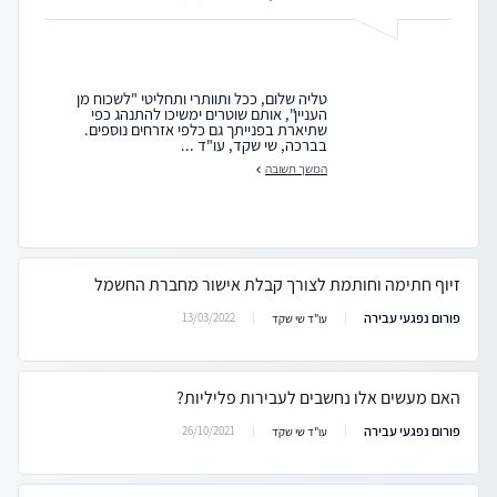
טליה שלום, ככל ותוותרי ותחליטי "לשכוח מן
העניין", אותם שוטרים ימשיכו להתנהג כפי
שתיארת בפנייתך גם כלפי אזרחים נוספים.
בברכה, שי שקד, עו"ד ...
המשך תשובה
זיוף חתימה וחותמת לצורך קבלת אישור מחברת החשמל
פורום נפגעי עבירה
13/03/2022
עו"ד שי שקד
האם מעשים אלו נחשבים לעבירות פליליות?
פורום נפגעי עבירה
26/10/2021
עו"ד שי שקד