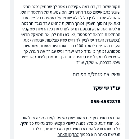
תקוה שלום רב, בהודעה שקיבלת נמסר לך שהתיק נסגר מבלי
שיוגש כתב אישום כנגד החשודים. המשמעות של החלטה זו היא
שהם לא יעמדו לדין פלילי ולא ייענשו על מעשיהם כלפייך. עם
זאת אין זה סוף העניין. זכותך החוקית להגיש ערר כנגד החלטה
זו לסגור את התיק ובמסגרתו יש לפרט את כל הראיות שמקבלי
ההחלטות כנראה "פספסו" ו\או לא נתנו להן את המשקל הראוי
(במסגרת הערר יש לציין ולהדגיש שהיו מצלמות אבטחה \ את
העובדה שפנית למוקד 100 כבר באותו היום וטענות משפטיות
נוספות). זכותך כי עו"ד פרטי יערוך ויגיש עבורך את הערר, כך
שסיכוייו להתקבל יהיו גבוהים יותר. הנך מוזמנת ליצור קשר ישיר
עימי. בברכה, שי שקד, עו"ד
שאלו את מנהל/ת הפורום:
עו"ד שי שקד
055-4532878
המידע המוצג כאן אינו מהווה ייעוץ משפטי ו/או המלצה מכל סוג
ו/או חוות דעת, מומלץ לפנות לייעוץ מקצועי טרם נקיטת כל הליך.
כל הסתמכות על המידע המוצג כאן היא באחריותך בלבד.
הגלישה באתר היא בכפוף
לתקנון האתר