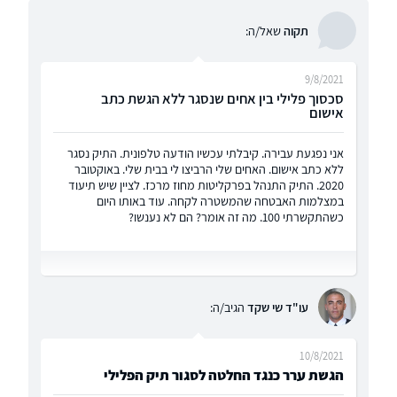
תקוה
שאל/ה:
9/8/2021
סכסוך פלילי בין אחים שנסגר ללא הגשת כתב
אישום
אני נפגעת עבירה. קיבלתי עכשיו הודעה טלפונית. התיק נסגר
ללא כתב אישום. האחים שלי הרביצו לי בבית שלי. באוקטובר
2020. התיק התנהל בפרקליטות מחוז מרכז. לציין שיש תיעוד
במצלמות האבטחה שהמשטרה לקחה. עוד באותו היום
כשהתקשרתי 100. מה זה אומר? הם לא נענשו?
עו"ד שי שקד
הגיב/ה:
10/8/2021
הגשת ערר כנגד החלטה לסגור תיק הפלילי