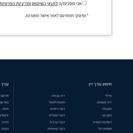
אני מסכים/ה
לתנאי השימוש
ומדיניות הפרטיות
הודעתך תתפרסם לאחר אישור המערכת.
חיפוש עורך דין
עורך ד
פלילי
דיני עבודה
תל אבי
דיני משפחה
הוצאה לפועל
באר שב
תעבורה
דוברי רוסית
חיפה
נזקי גוף
דוברי אנגלית
ירושלים
רשלנות רפואית
דוברי ערבית
חדרה
פשיטת רגל
דוברי צרפתית
נתניה