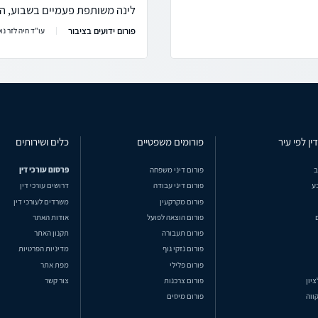
לינה משותפת פעמיים בשבוע, הא
פורום ידועים בציבור
עו"ד חיה לזר נו
ין לפי עיר
פורומים משפטיים
כלים ושירותים
ב
פורום דיני משפחה
פרסום עורכי דין
ע
פורום דיני עבודה
דרושים עורכי דין
פורום מקרקעין
משרדים לעורכי דין
פורום הוצאה לפועל
אודות האתר
פורום תעבורה
תקנון האתר
פורום נזקי גוף
מדיניות הפרטיות
פורום פלילי
מפת אתר
ציון
פורום צרכנות
צור קשר
ווה
פורום מיסים