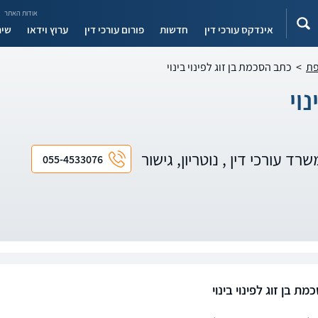
אודות האתר
אינדקס עורכי דין
חדשות
פורום עורכי דין
ערוץ וידאו
שיר
פת
>
כתב הסכמת בן זוג לפינוי בינוי
וי
רד עורכי דין , נוטריון, גישור
055-4533076
ת בן זוג לפינוי בינוי