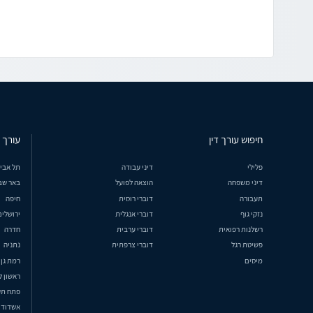
חיפוש עורך דין
עורך ד
פלילי
דיני עבודה
תל אבי
דיני משפחה
הוצאה לפועל
באר שב
תעבורה
דוברי רוסית
חיפה
נזקי גוף
דוברי אנגלית
ירושלים
רשלנות רפואית
דוברי ערבית
חדרה
פשיטת רגל
דוברי צרפתית
נתניה
מיסים
רמת גן
ראשון ל
פתח תק
אשדוד