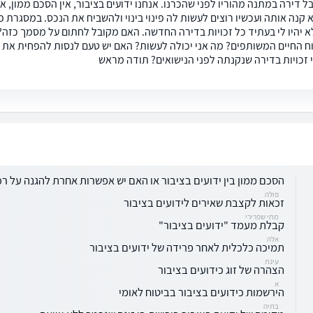
יבל דירה במתנה מהוריו לפני שהכרנו. אנחנו ידועים בציבור, אין הסכם ממון, 
קנה אותה ועכשיו רוצים לעשות לה פינוי בינוי ולהשביח את הנכס. במסגרת פינ
לא יהיו לי בעתיד כל זכויות בדירה החדשה. האם מקובל לחתום על מסמך כזה? ה
ח החיים המשותפים? מה אני יכולה לעשות? האם יש טעם לנסות להפחית את הח
לי זכויות בדירה שנקנתה לפני הנישואים? תודה מראש
הסכם ממון בין ידועים בציבור או האם יש אפשרות אחרת להגנה על רכ
פולה
זכאות לקצבת שאירים לידועים בציבור
מתי שפרירי
קבלת מעמד "ידועים בציבור"
אלה
תמיכה כלכלית לאחר פרידה של ידועים בציבור
עינת
הצהרה של זוג כידועים בציבור
א
הירשמות כידועים בציבור בביטוח לאומי
בתיה