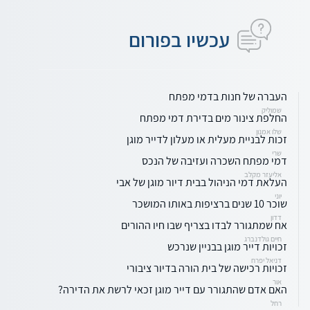
עכשיו בפורום
העברה של חנות בדמי מפתח
שמוליק
החלפת צינור מים בדירת דמי מפתח
שלו אמנון
זכות לבניית מעלית או מעלון לדייר מוגן
שרי
דמי מפתח השכרה ועזיבה של הנכס
אליעזר מקלב
העלאת דמי הניהול בבית דיור מוגן של אבי
יוני
שוכר 10 שנים ברציפות באותו המושכר
דדון
אח שמתגורר לבדו בצריף שבו חיו ההורים
חיים גולדנברג
זכויות דייר מוגן בבניין שנרכש
דניאל יפרח
זכויות רכישה של בית הורה בדיור ציבורי
אור
האם אדם שהתגורר עם דייר מוגן זכאי לרשת את הדירה?
רחל