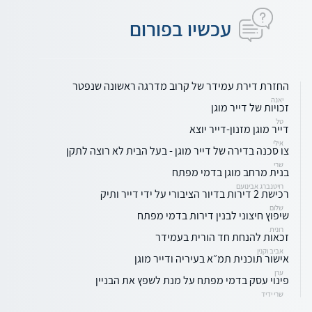
עכשיו בפורום
החזרת דירת עמידר של קרוב מדרגה ראשונה שנפטר
יאנה
זכויות של דייר מוגן
טל
דייר מוגן מזנון-דייר יוצא
אילי
צו סכנה בדירה של דייר מוגן - בעל הבית לא רוצה לתקן
שרי
בנית מרחב מוגן בדמי מפתח
רויטנברג אבינועם
רכישת 2 דירות בדיור הציבורי על ידי דייר ותיק
שלום
שיפוץ חיצוני לבנין דירות בדמי מפתח
רונית
זכאות להנחת חד הורית בעמידר
אביב וקנין
אישור תוכנית תמ״א בעיריה ודייר מוגן
ערן
פינוי עסק בדמי מפתח על מנת לשפץ את הבניין
שרי ידיד