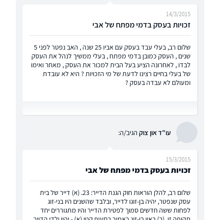
14/3/2015
זכויות בעסק בדמי מפתח של אבי
שלום רב, בעלי עבד בעסק עם אביו 25 שנה , האב נפטר לפני 5
שנים , העסק כמובן בדמי מפתח , בעלי ממשיך לנהל את העסק
לבדו , לאחרונה הציע בעל הבית למכור את העסק , מאחר ואימו
של בעלי בחיים רצינו לדעת של מי הזכויות ? היא לא עובדת
ומעולם לא עבדה בעסק ?
עו"ד און צוק
הגיב/ה:
15/3/2015
זכויות בעסק בדמי מפתח של אבי
שלום רב, להלן הוראות חוק הגנת הדייר: 23. (א) דייר של בית
עסק שנפטר, יהיה בן-זוגו לדייר, ובלבד שהשנים היו בני-זוג
לפחות ששה חדשים סמוך לפטירת הדייר והיו מתגוררים יחד
תקופה זו. (ב) באין בן-זוג כאמור בסעיף קטן (א) - יהיו ילדי הדייר