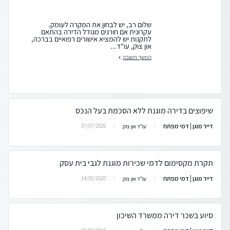
שלום רב, יש לבחון את המקרה לעומק.
עקרונית אם חורגים מגודל הדירה בהתאם
לתקנות יש להמציא אישורים רפואיים בברכה,
און צוק, עו"ד...
המשך תשובה
שיפוצים בדירה מוגנת ללא הסכמת בעל הנכס
דייר מוגן | דמי מפתח
07/07/2026
עו"ד און צוק
תקרת מקסימום לדמי שכירות מוגנת לגבי בית עסק
דייר מוגן | דמי מפתח
14/01/2020
עו"ד און צוק
סיוע בשכר דירה ממשרד השיכון