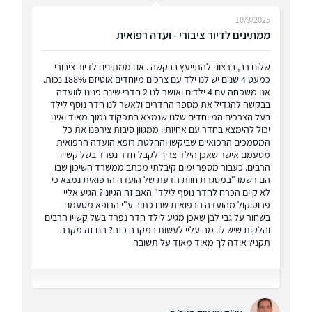
10/3/2025
ממתינים לדיור ציבורי - ועדה רפואית
שלום רב, ברצוני להתייעץ בבקשה . אנו ממתינים לדיור ציבורי
כמעט 4 שנים יש לנו ילד עם צרכים מיוחדים אוטיזם 188% נכות.
אנו משפחה עם 4 ילדים ואושר לנו 2 חדרי שינה פנינו לוועדה
בבקשה להגדיל את מספר החדרים ולאשר לנו חדר נוסף לילד
בעל הצרכים המיוחדים שלנו שנמצא בתפקוד נמוך מאוד ואינו
יכול להימצא בחדר עם אחיותיו ממגוון סיבות צירפנו את כל
המסמכים הרפואיים שביקשו והחלטת רופא הועדה הרפואית
מטעמם אישר שאכן הילד צריך לקבל חדר נפרד בשל קשייו
הרבים. כעבור מספר ימים קיבלתי מכתב ממשרד השיכון שבו
הם רשמו "במסגרת חוות הדעת של הועדה הרפואית נמצא כי
לא קיים הכרח לחדר נוסף לילד" האם זה הגיוני? הגיע אליי
פרוטוקול מהועדה הרפואית שבו כתוב ע"י הרופא מטעמם
בשחור על גבי לבן שאכן מגיע לילד חדר נפרד בשל קשייו הרבים
והלקות שיש לו. מה עליי לעשות במקרה כזה? הם זה מקרה
תקני? אודה לך מאוד מאוד על תשובה