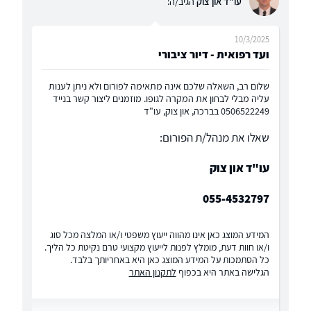
עו"ד און צוק
הגיב/ה:
10/3/2025
ועד רפואית - דיור ציבורי
שלום רב, השאלה שלכם אינה מתאימה לפורום ולא ניתן לענות
עליה מבלי לבחון את המקרה לגופו. מוזמנים ליצור קשר בנייד
0506522249 בברכה, און צוק, עו"ד
שאלו את מנהל/ת הפורום:
עו"ד און צוק
055-4532797
המידע המוצג כאן אינו מהווה ייעוץ משפטי ו/או המלצה מכל סוג
ו/או חוות דעת, מומלץ לפנות לייעוץ מקצועי טרם נקיטת כל הליך.
כל הסתמכות על המידע המוצג כאן היא באחריותך בלבד.
הגלישה באתר היא בכפוף
לתקנון האתר