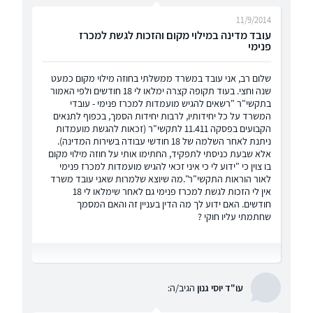
11/9/2014
עובד מדינה במילוי מקום והזכות לגשת למכרז
פנימי
שלום רב, אני עובד במשרד ממשלתי בחוזה מילוי מקום כמעט
שנה וחצי. בעוד תקופה קצרה ימלאו לי 18 חודשים ולפי האמור
בתקשי"ר "רשאים להגיש מועמדות למכרז פנימי - עובדי
המשרד על כל יחידותיו, לרבות יחידות הסמך, בכפוף לתנאים
הקבועים בפסקה 11.411 לתקשי"ר (זכאות להגשת מועמדות
ניתנת לאחר השלמה של 18 חודשי עבודה בשירות המדינה).
אלא שבעת כניסתי לתפקיד, החתימו אותי על חוזה מילוי מקום
בו צוין כי "ידוע לי כי איני זכאי להגיש מועמדות למכרז פנימי
לאור הוראות התקשי"ר".מה שיוצא שלמרות שאני עובד משרד
אין לי הזכות לגשת למכרז פנימי גם לאחר שימלאו לי 18
חודשים. האם ידוע לך מה הדין בעניין זה והאם המסמך
שחתמתי עליו חוקי ?
עו"ד יוסי גנון
הגיב/ה: