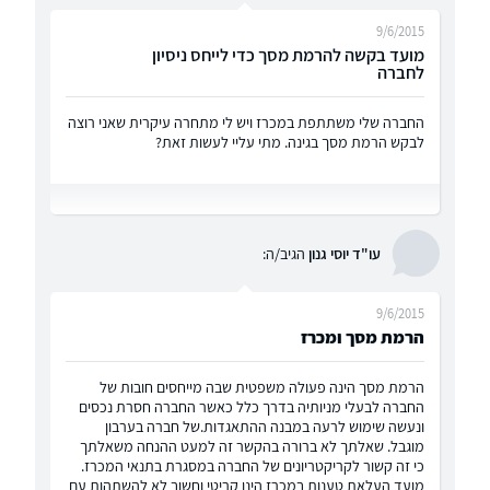
9/6/2015
מועד בקשה להרמת מסך כדי לייחס ניסיון
לחברה
החברה שלי משתתפת במכרז ויש לי מתחרה עיקרית שאני רוצה
לבקש הרמת מסך בגינה. מתי עליי לעשות זאת?
עו"ד יוסי גנון
הגיב/ה:
9/6/2015
הרמת מסך ומכרז
הרמת מסך הינה פעולה משפטית שבה מייחסים חובות של
החברה לבעלי מניותיה בדרך כלל כאשר החברה חסרת נכסים
ונעשה שימוש לרעה במבנה ההתאגדות.של חברה בערבון
מוגבל. שאלתך לא ברורה בהקשר זה למעט ההנחה משאלתך
כי זה קשור לקריקטריונים של החברה במסגרת בתנאי המכרז.
מועד העלאת טענות במכרז הינו קריטי וחשוב לא להשתהות עם