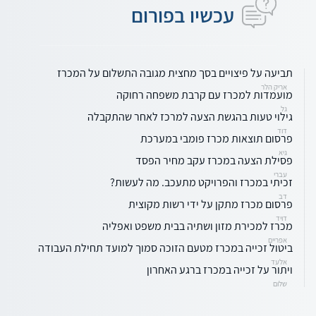
עכשיו בפורום
תביעה על פיצויים בסך מחצית מגובה התשלום על המכרז
אריק הלר
מועמדות למכרז עם קרבת משפחה רחוקה
גל
גילוי טעות בהגשת הצעה למרכז לאחר שהתקבלה
דוד
פרסום תוצאות מכרז פומבי במערכת
גיא
פסילת הצעה במכרז עקב מחיר הפסד
עברי
זכיתי במכרז והפרויקט מתעכב. מה לעשות?
דב
פרסום מכרז מתקן על ידי רשות מקוצית
דויד
מכרז למכירת מזון ושתיה בבית משפט ואפליה
אפריים
ביטול זכייה במכרז מטעם הזוכה סמוך למועד תחילת העבודה
אלעד
ויתור על זכייה במכרז ברגע האחרון
שלום