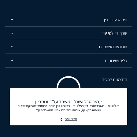
חיפוש עורך דין
עורך דין לפי עיר
פורומים משפטיים
כלים ושירותים
הזדמנות להכיר
עמיר סגל ושות' - משרד עו"ד ונוטריון
סגל ושות' - משרד עורכי דין בעל ניסיון רב ומוניטין מוכח, המחויב להענקת שירות
משפטי מקצועי, איכותי ומבוסס אמון. המשרד פועל
תכירו יותר