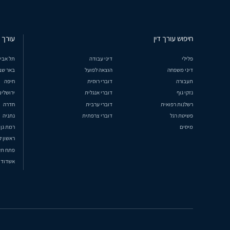
חיפוש עורך דין
עורך ד
פלילי
דיני עבודה
תל אבי
דיני משפחה
הוצאה לפועל
באר שב
תעבורה
דוברי רוסית
חיפה
נזקי גוף
דוברי אנגלית
ירושלים
רשלנות רפואית
דוברי ערבית
חדרה
פשיטת רגל
דוברי צרפתית
נתניה
מיסים
רמת גן
ראשון ל
פתח תק
אשדוד