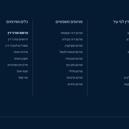
ין לפי עיר
פורומים משפטיים
כלים ושירותים
ב
פורום דיני משפחה
פרסום עורכי דין
ע
פורום דיני עבודה
דרושים עורכי דין
פורום מקרקעין
משרדים לעורכי דין
פורום הוצאה לפועל
אודות האתר
פורום תעבורה
תקנון האתר
פורום נזקי גוף
מדיניות הפרטיות
פורום פלילי
מפת אתר
ציון
פורום צרכנות
צור קשר
ווה
פורום מיסים