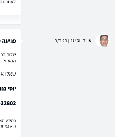
לאחרונה 
פגיעה סי
עו"ד יוסי גנון
הגיב/ה:
שלום רב,
המעוול. 
שאלו את
יוסי גנו
532802
המידע המוצ
היא באחרי