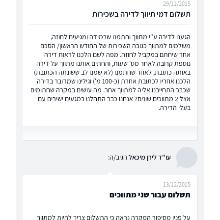
29/11/2015
תשלום דמי תיווך לדירה בשכירות
הגענו לדירה ע"י מתווך וחתמנו שבמידה ומגיעים לחוזה,
משלמים למתווך כגובה השכירות של החודש הראשון/ הסכם
אחר שיחתם במקביל לחוזה. מפה לשם הלכנו לראות דירה
נוספת קרובה לאחר מס' שעות, והחתים אותנו מתווך על דירה
באותה כתובת, לאחר שחתמנו (לא שמנו לב ששונתה הכתובת)
הלכנו אחריו לכתובת אחרת (כ-100 מ') וגילינו שמדובר בדירה
שכבר התחייבנו אליה למתווך אחר. מה עושים במקרה שחתומים
אצל 2 מתווכים שונים? אנחנו כבר התחלנו במגעים ישירים עם
בעלי הדירה.
עו"ד לירן מיכאל
הגיב/ה:
13/12/2015
תשלום עבור שני מתווכים
על פניו מסיפור המקרה נראה כי התשלום צריך להיות למתווך