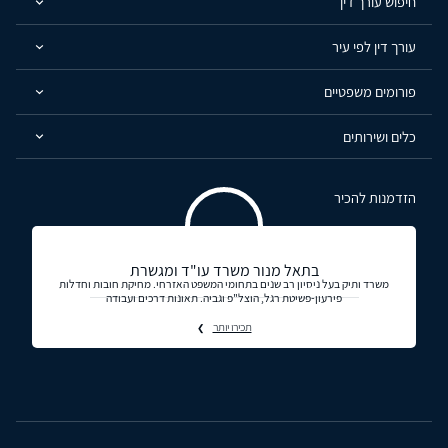
חיפוש עורך דין
עורך דין לפי עיר
פורומים משפטיים
כלים ושירותים
הזדמנות להכיר
בתאל מנור משרד עו"ד ומגשרת
משרד ותיק בעל ניסיון רב שנים בתחומי המשפט האזרחי. מחיקת חובות וחדלות
פירעון-פשיטת רגל, הוצל"פ וגביה. תאונות דרכים ועבודה
תכירו יותר