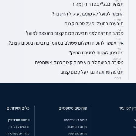
ליאת
תצהיר בגצ"י בסדר דין מהיר
לי
הוצאה לפועל לא מונעת עיקול החשבון?
מירית
תובענה בהוצל"פ על סכום קצוב
צא
מכתב התראה לפני תביעת סכום קצוב בהוצאה לפועל
חיים
איך אפשר להוכיח תשלום ששולם במזומן בתביעה בסכום קצוב?
אבי
מה ניתן לעשות לסגירת התיק?
אריקה
מסירת תביעה לביצוע סכום קצוב כנגד 4 שותפים
דני
תביעה שהוגשה נגדי על סכום קצוב
דימה
ין לפי עיר
פורומים משפטיים
כלים ושירותים
ב
פורום דיני משפחה
פרסום עורכי דין
ע
פורום דיני עבודה
דרושים עורכי דין
פורום מקרקעין
משרדים לעורכי דין