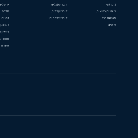
נזקי גוף
דוברי אנגלית
ירושלים
רשלנות רפואית
דוברי ערבית
חדרה
פשיטת רגל
דוברי צרפתית
נתניה
מיסים
רמת גן
ראשון ל
פתח תק
אשדוד