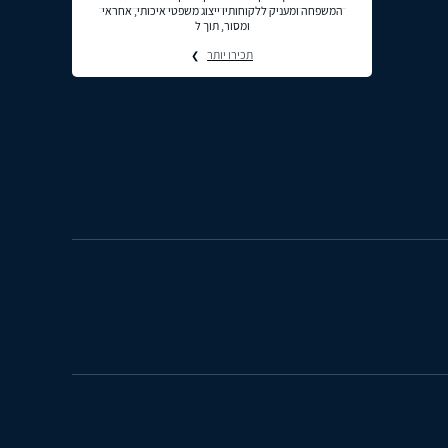
המשפחה ומעניק ללקוחותיו ייצוג משפטי איכותי, אחראי
ומסור, תוך ל
תכירו יותר