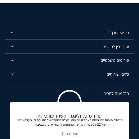
חיפוש עורך דין
עורך דין לפי עיר
פורומים משפטיים
כלים ושירותים
הזדמנות להכיר
עו"ד מיכל זלינגר - משרד עורכי דין
מנהלת פורום המשפחה באתר din.co.il ובעלת הסמכה של מגשרת וכן בעלת ניסיון
של 22 שנה בתחום דיני המשפחה לרבות ידועים בציבור,
תכירו יותר