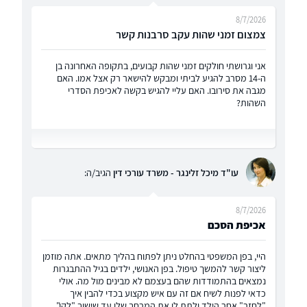
8/7/2026
צמצום זמני שהות עקב סרבנות קשר
אני וגרושתי חולקים זמני שהות קבועים, בתקופה האחרונה בן
ה-14 מסרב להגיע לביתי ומבקש להישאר רק אצל אמו. האם
מגבה את סירובו. האם עליי להגיש בקשה לאכיפת הסדרי
השהות?
עו"ד מיכל זלינגר - משרד עורכי דין
הגיב/ה:
8/7/2026
אכיפת הסכם
היי, בפן המשפטי בהחלט ניתן לפתוח בהליך מתאים. אתה מוזמן
ליצור קשר להמשך טיפול. בפן האנושי, ילדים בגיל ההתבגרות
נמצאים בהתמודדות שהם בעצמם לא מבינים מול מה. אולי
כדאי לפנות לשיח אם זה עם איש מקצוע בכדי להבין איך
"לחזר" אחר הילד ולתת לו את המרחב שלו עד שישוב "לקן".