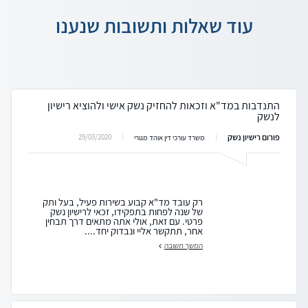
עוד שאלות ותשובות שנענו
התנדבות במד"א וזכאות להחזיק נשק אישי ולהוציא רישיון
לנשק
פורום רישיון נשק
29/03/2020
משרד עורכי דין אוהד מגורי
רק עובד מד"א קבוע בשירות פעיל, בעל ותק
של שנה לפחות בתפקידו, זכאי לרישיון נשק
פרטי. עם זאת, אולי אתה מתאים דרך תבחין
אחר, תתקשר אליי ונבדוק יחד....
המשך תשובה