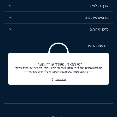
עורך דין לפי עיר
פורומים משפטיים
כלים ושירותים
הזדמנות להכיר
רפי רפאלי, משרד עו"ד ונוטריון
סובלים משכנים מטרידים? מנזקי רטיבות? מסיגי גבול? ליקויי בנייה ? עו"ד רפאלי
עוסק בהגשת תביעות בפני המפקחת על רישום מקרקע
תכירו יותר