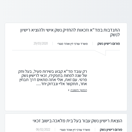
התנדבות במד"א וזכאות להחזיק נשק אישי ולהוציא רישיון
לנשק
פורום רישיון נשק
29/03/2020
משרד עורכי דין אוהד מגורי
רק עובד מד"א קבוע בשירות פעיל, בעל ותק
של שנה לפחות בתפקידו, זכאי לרישיון נשק
פרטי. עם זאת, אולי אתה מתאים דרך תבחין
אחר, תתקשר אליי ונבדוק יחד....
המשך תשובה
הוצאת רישיון נשק עבור בעל בית מלאכה בישוב זכאי
פורום רישיון נשק
06/02/2022
משרד עורכי דין אוהד מגורי