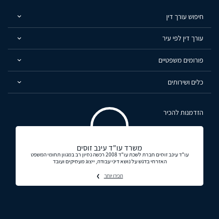
חיפוש עורך דין
עורך דין לפי עיר
פורומים משפטיים
כלים ושירותים
הזדמנות להכיר
משרד עו"ד עינב זוסים
עו"ד עינב זוסים חברת לשכת עו"ד 2008 רכשה נסיון רב במגוון תחומי המשפט
האזרחי בדגש על נושא דיני עבודה, ייצוג מעסיקים ועובד
תכירו יותר