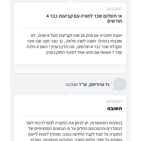
24/5/2017
אי תשלום שכר למורה עם קביעות כבר 4
חודשים
יועצת חינוכית עם וותק 16 שנה וקביעות מעל 6 שנים , לא
שובצתי במהלך השנה לשנה מלאה , כך נוצר מצב שבו אינני
מקבלת שכר כבר 4 חודשים , מה הדין בעניין ? האם זו הלנת
שכר ? אשמח אם תפנו אותי לסעיף החוק בעניין
גל גורודיסקי, עו"ד
הגיב/ה:
28/5/2017
תשובה
בנסיבות המתוארות, יש לבחון את המקרה לגופו לרבות לאור
ההסדרים וההסכמים החלים על פי הנתונים הספציפיים של
המקרה על מנת לקבל החלטה נכונה. מומלץ לפנות לייעוץ
משפטי על יסוד: תלושי השכר, הפקדות פנסיוניות, הסכמי