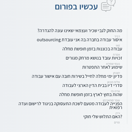
עכשיו בפורום
מה החוק לגבי שכיר ועצמאי שאינו עונה להגדרה?
רביד
איסור עבודה בחברה בה אני עובדת outsourcing
זואי
עבודה בכוננות בזמן חופשת מחלה
אפרת
זכויות עובד בנושא מרחק מגורים
נעמי שפירא
שימוע לאחר התפטרות
יהונתן
פדיון ימי מחלה לחייל בשירות חובה עם אישור עבודה
אלזה סבאן
סדרי דיו בבית הדין הארצי לעבודה
אריה פז
שהות בחוץ לארץ בזמן חופשת מחלה
עופר סוחארנקו
הפנייה לעבודה מטעם לשכת התעסוקה בניגוד לרישום ועדה
רפואית
ירדן
?האם התלוש שלי חוקי
מרים