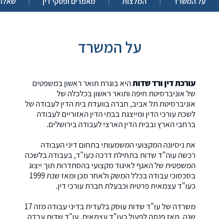
על המשרד
המלצות
מאמרים ופסקי דין
שאלות
על המשרד
עורכת דין ורד שדות
היא בוגרת תואר ראשון במשפטים
של אוניברסיטת חיפה ותואר ראשון בכלכלה של
אוניברסיטת תל אביב, חברה בוועדת בית הדין לעבודה של
לשכת עורכי הדין ומייצגת בבתי הדין האזוריים לעבודה
ברחבי הארץ ובבית הדין הארצי לעבודה בירושלים.
את ניסיונה המקצועי המשמעותי בתחום דיני העבודה
רכשה עוה"ד שדות בתחילת דרכה כעו"ד, בעבודה בלשכה
המשפטית של האגף לאיגוד מקצועי בהסתדרות תוך ייצוג
בסכסוכי עבודה בכלל המשק ולאחר מכן ומאז שנת 1999
כעו"ד עצמאית פרטית וכבעלת חברת עורכי דין.
משרדה של עו"ד שדות עוסק בלעדית בדיני עבודה מזה 17
שנה, מאז פנתה לפעול כעו"ד עצמאית. עו"ד שדות עבדה