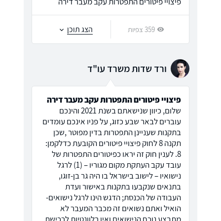
פיצויי פיטורים התפטרות עקב מעבר דירה
הצג תוכן
359 צפיות
ורד שדות משרד עו"ד
פיצויי פיטורים התפטרות עקב מעבר דירה
שלום, כיוון שנישאתם בשנת 2021 והינכם
עוברים לבאר שבע כזוג, על פניו אינכם עומדים
בתקנות שעניינן התפטרות בדין מפוטר ,שכן
תקנה 8 לחוק פיצויי פיטורים הקובעת כדלקמן:
8. לענין חוק זה יראו כפיטורים התפטרות של
עובד עקב העתקת מקום מגוריו – (1) לרגל
נישואיו – לישוב בישראל בו היה גר בן-זוגו,
בתנאים שנקבעו בתקנות באישור ועדת
העבודה של הכנסת; הדגש הינו לרגל נישואים-
הואיל ואתם נשואים זה מכבר המעבר לא
מתבצע נוכח הנישואים ואין רלוונטיות לרכישת