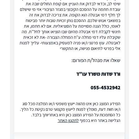
שימי לב, וכדאי לבדוק את העניין: אם קופת החולים שבה את
עובדת חתמה על ההסכם הקיבוצי במגזר הציבורי אזי מי שישלם
לך חלף דמי אבטלה הוא הקופה. את צריכה לבדוק את זה
במשאבי אנוש שלכם. ההסכם נותן זכויות טובות יותר מביטוח
לאומי, כולל הגנה מסויימת על הסוציאליות. אם לא חתמו, את
תיגשי לקבלת דמי אבטלה מהיום שבו הוציאו אותך לחל"ת. מה
שקיבלת עליו דמי מחלה ע"ח המחלה הצבורה -את לא זכאית
לאבטלה. עוץ פרטני ו/או פניה למעסיק באמצעותי- עלייך לפנות
אלי בפרטי לתיאום פגישה, או התקשרי
שאלו את מנהל/ת הפורום:
ורד שדות משרד עו"ד
055-4532942
המידע המוצג כאן אינו מהווה ייעוץ משפטי ו/או המלצה מכל סוג
ו/או חוות דעת, מומלץ לפנות לייעוץ מקצועי טרם נקיטת כל הליך.
כל הסתמכות על המידע המוצג כאן היא באחריותך בלבד.
הגלישה באתר היא בכפוף
לתקנון האתר