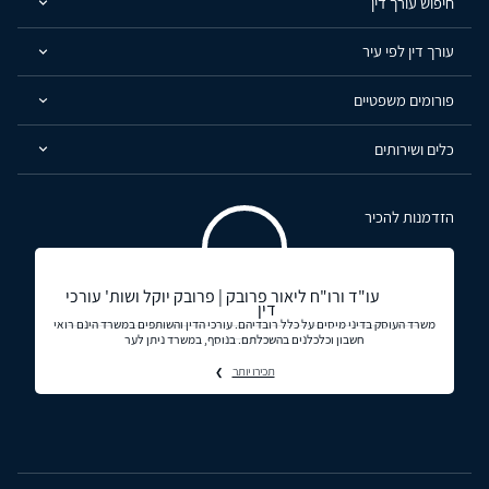
חיפוש עורך דין
עורך דין לפי עיר
פורומים משפטיים
כלים ושירותים
הזדמנות להכיר
עו"ד ורו"ח ליאור פרובק | פרובק יוקל ושות' עורכי
דין
משרד העוסק בדיני מיסים על כלל רובדיהם. עורכי הדין והשותפים במשרד הינם רואי
חשבון וכלכלנים בהשכלתם. בנוסף, במשרד ניתן לער
תכירו יותר