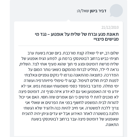
דביר ביטון
שאל/ה:
21/12/2010
תאונת פגע וברח של שליח על אופנוע – נגד מי
מגישים פיצויי
שלום רב, יש לי שאלה קצת מורכבת. ביום שבת בשעת ערב
חציתי כביש ברחוב ז'בוטינסקי ברמת גן. לפתע הגיח אופנוע של
שליח מרשת דומינוס ופגע פי תוך שהוא מעיף אותי לצד. השליח,
נראה לי ילד, החליט לברוח מהמקום כשאני נותר המום על
המדרכה. כתוצאה מהתאונה נגרמו לי נזקים גופניים ונאלצתי
לפנות לבית חולים לטיפול. קבעו לי טיפולי פיזיותרפיה ועשרה
ימי מחלה. מדובר בהפסד כספי משמעותי ועוגמת נפש. אני לא
יודע מי זה האופנוען ואני גם לא יודע איזה סניף זה. דומינוס פיצה
לא מוכנים לתת לי פרטים כי הם אומרים שזה חסוי. האם אני יכול
להורות לבית המשפט לחשוף בפני את הפרטים או שאולי אני
צריך ללכת למשטרה. אני חייב להיות כנה ולהגיד שלא הגשתי
תלונה במשטרה לאחר האירוע אבל יש עדים וניתן יהיה להוכיח
שאופנוע של דומינוס פיצה עבר ברחוב ז'בוטינסקי בשעת
התאונה.