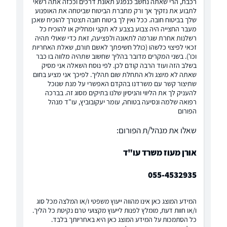
רכבת, הרי שאתה נחשב כנפגע תאונת דרכים וככזה אתה רשאי
לתבוע את נזקיך אך ורק מחברת הביטוח שביטחה את האופנוע
שלך בביטוח חובה. ככל ואין לך ביטוח חובה תצטרך להוכיח שאכן
מעבר החצייה היה צבוע בצבע לא תקני ומחליק או להוכיח כל
רשלנות אחרת שגרמה לתאונה ולפציעה, זאת כדי שאולי תהיה
זכאי לפיצוי כלשהו (כולל חשיפתך לאשם תורם, שאלת האחריות
וכו'). בשני המקרים מדובר בהליך שחשוב שתהיה מלווה בו כבר
בשלב הזה ועוד הרבה קודם לכן. לפי נוסח השאלה אני מסיק
שאתה לא מיוצג ולא התחלת שום תהליך. לפיכך אני מציע בחום
שתיצור קשר עם משרדנו בהקדם האפשרי על מנת שנוכל
להעניק לך את הליווי והניסיון שלנו בתיקים מסוג זה. בברכה
רפואה שלמה ונסיעה בטוחה, עומר יעקובוביץ, עו"ד מנהל
הפורום
שאלו את מנהל/ת הפורום:
אורן מעוז משרד עו"ד
055-4532935
המידע המוצג כאן אינו מהווה ייעוץ משפטי ו/או המלצה מכל סוג
ו/או חוות דעת, מומלץ לפנות לייעוץ מקצועי טרם נקיטת כל הליך.
כל הסתמכות על המידע המוצג כאן היא באחריותך בלבד.